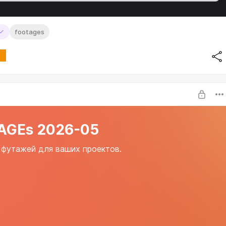
footages
AGEs 2026-05
футажей для ваших проектов.