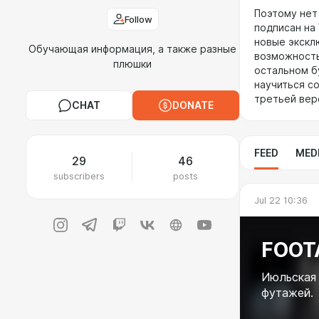
Поэтому нет
Follow
подписан на
новые экскл
Обучающая информация, а также разные
возможность
плюшки
остальном б
научиться с
третьей вер
CHAT
DONATE
FEED
MED
29
46
subscribers
posts
Jul 22 10:36
FOOT
Июльская 
футажей.