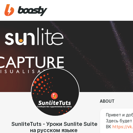
ABOUT
Привет и до
Здесь будет
SunliteTuts - Уроки Sunlite Suite
ВК
https://vk
на русском языке