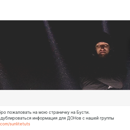
бро пожаловать на мою страничку на Бусти.
 дублироваться информация для ДОНов с нашей группы
.com/sunlitetuts