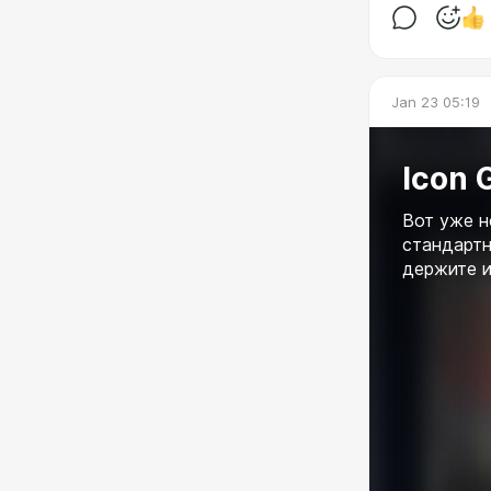
Jan 23 05:19
Icon 
Вот уже н
стандартн
держите и