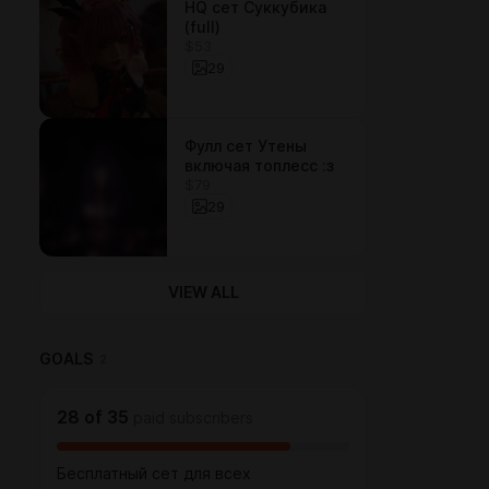
HQ сет Суккубика
(full)
$53
29
Фулл сет Утены
включая топлесс :з
$79
29
VIEW ALL
GOALS
2
28
of
35
paid subscribers
Бесплатный сет для всех