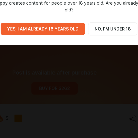
ppy
creates content for people over 18 years old. Are you already
old?
YES, I AM ALREADY 18 YEARS OLD
NO, I'M UNDER 18
Post is available after purchase
BUY FOR $262
5