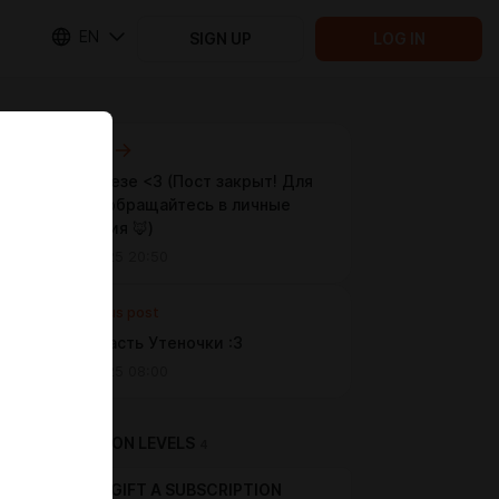
EN
SIGN UP
LOG IN
Next post
2 часть Резе <3 (Пост закрыт! Для
покупки обращайтесь в личные
сообщения 🦊)
Oct 04 2025 20:50
Previous post
Первая часть Утеночки :З
Oct 03 2025 08:00
SUBSCRIPTION LEVELS
4
GIFT A SUBSCRIPTION