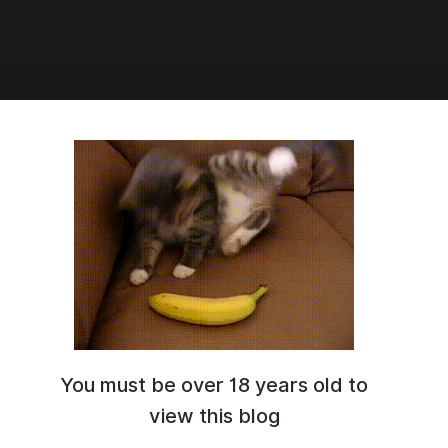
8:02
 сета Резе :з (Пост закрыт!
покупки обращайтесь в
ые сообщения 🦊)
You must be over 18 years old to
view this blog