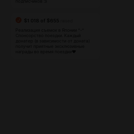
подписчиков :з
$1 018
of
$655
raised
Реализация съемок в Японии ^-^
Спонсорство поездки. Каждый
донатер (в зависимости от доната)
получит приятные эксклюзивные
награды во время поездки♥