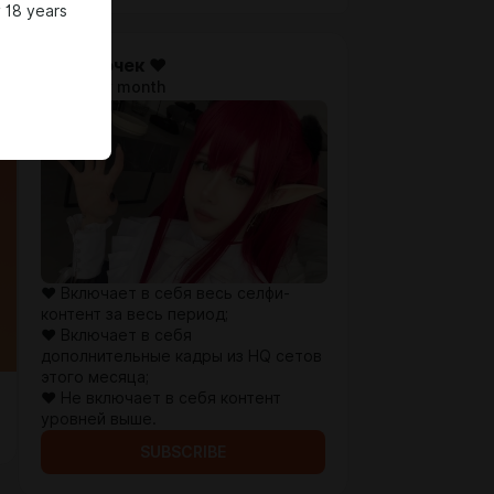
 18 years
♥ Щеночек ♥
$10.2 per month
♥ Включает в себя весь селфи-
контент за весь период;
♥ Включает в себя
дополнительные кадры из HQ сетов
этого месяца;
♥ Не включает в себя контент
уровней выше.
SUBSCRIBE