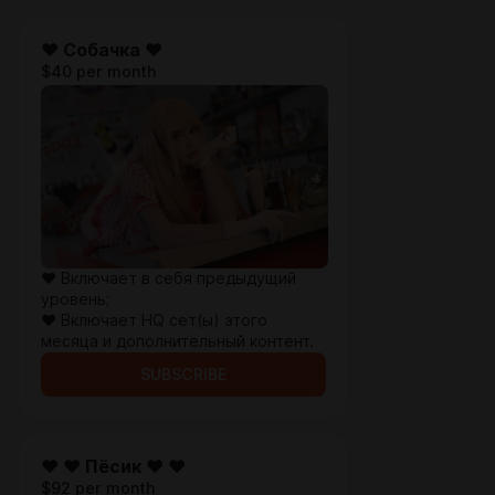
♥ Собачка ♥
$40 per month
♥ Включает в себя предыдущий
уровень;
♥ Включает HQ сет(ы) этого
месяца и дополнительный контент.
SUBSCRIBE
♥ ♥ Пёсик ♥ ♥
$92 per month