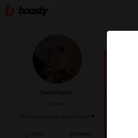
Oct 03 2025 0
Часть
Для 
личн
Fuwa Puppy
Follow
Леся и её никакие приключения ♥
CHAT
DONATE