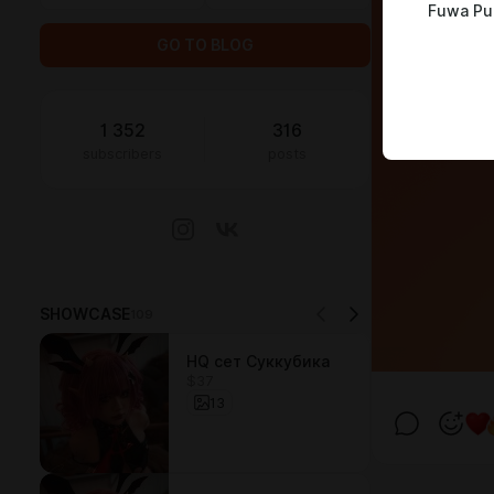
Fuwa Pu
GO TO BLOG
1 352
316
subscribers
posts
SHOWCASE
109
HQ сет Суккубика
$37
13