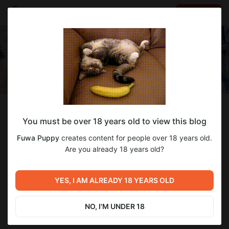
LOG IN
EN
Follow
You must be over 18 years old to view this blog
Fuwa Puppy
Fuwa Puppy
creates content for people over 18 years old.
Леся и её никакие приключения ♥
Are you already 18 years old?
1 353
subscribers
318
posts
YES, I AM ALREADY 18 YEARS OLD
NO, I'M UNDER 18
SUBSCRIBE