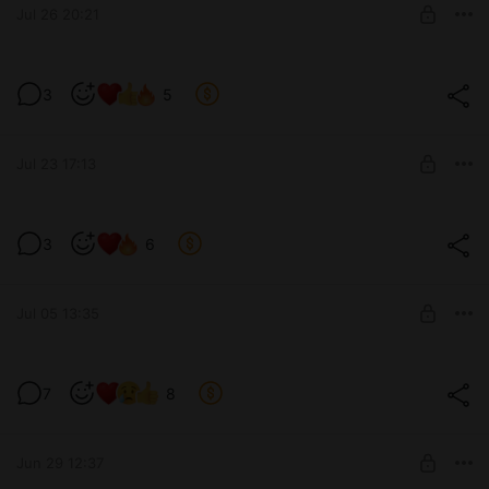
Jul 26 20:21
SUBSCRIBE
Помни из Цифрового Цирка ^-^
3
5
Level required:
♥ Щеночек ♥
Jul 23 17:13
SUBSCRIBE
Я думаю вы очень соскучились по мне
3
6
🫣
Level required:
♥ ♥ Пёсик ♥ ♥
Jul 05 13:35
SUBSCRIBE
Извините 🥺
7
8
Level required:
♥ Щеночек ♥
SUBSCRIBE
Jun 29 12:37