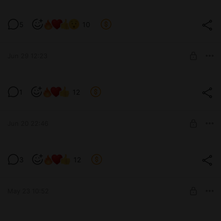
5
10
Level required:
♥ Щеночек ♥
Jun 29 12:23
SUBSCRIBE
Йоко ^-^
1
12
Level required:
♥ Щеночек ♥
Jun 20 22:46
SUBSCRIBE
Завидую подписчикам этого месяца ^-^
3
12
Level required:
♥ Щеночек ♥
May 23 10:52
SUBSCRIBE
Продолжение видео ^-^