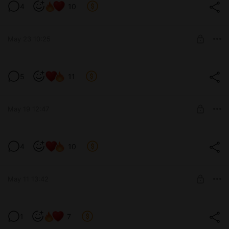
4
10
Level required:
♥ ♥ Пёсик ♥ ♥
May 23 10:25
SUBSCRIBE
♥
5
11
Level required:
♥ Щеночек ♥
May 19 12:47
SUBSCRIBE
Label from Nikke ♥
4
10
Level required:
♥ Щеночек ♥
May 11 13:42
SUBSCRIBE
Скучали наверное 😳
1
7
Level required: