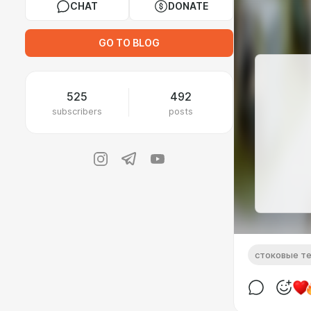
CHAT
DONATE
GO TO BLOG
525
492
subscribers
posts
стоковые т