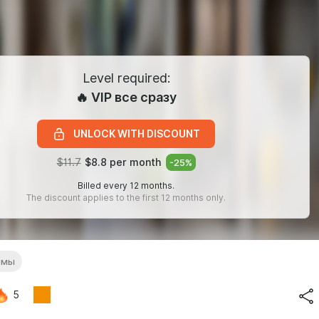
Level required:
🔥 VIP все сразу
UNLOCK WITH DISCOUNT
$11.7
$8.8 per month
-
25
%
Billed every 12 months.
The discount applies to the first 12 months only.
емы
5