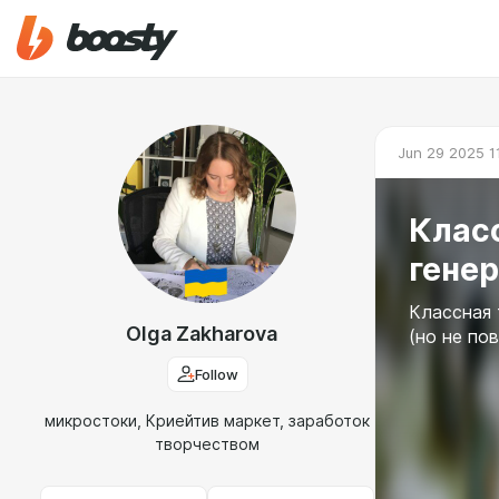
Jun 29 2025 1
Класс
генер
Классная 
Olga Zakharova
(но не по
Follow
микростоки, Криейтив маркет, заработок
творчеством