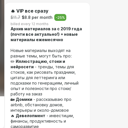
🔥 VIP все сразу
$11.7
$8.8 per month
-
25
%
billed every 12 months
Архив материалов за c 2019 года
(почти все актуально!) + новые
материалы ежемесячно
Новые материалы выходят на
разные темы, могут быть про:
✏️
Иллюстрацию, стоки и
нейросети
- тренды, темы для
стоков, как рисовать праздники,
цитаты для леттеринга или
подсказки по генерациям, личный
опыт и полезности про стоки/
работу на заказ
🏡
Домики
- рассказываю про
airbnb, обстановку домов,
интерьеры и около-домовое
🔥
Девелопмент
- инвестиции,
финансы, продуктивность и
саморазвитие