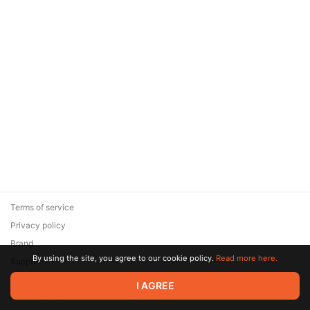
Terms of service
Privacy policy
Brand
By using the site, you agree to our cookie policy.
Read more here.
Support
© 2026 Zaya Solutions Limited. All rights reserved. All trademarks
I AGREE
are the property of their respective owners.