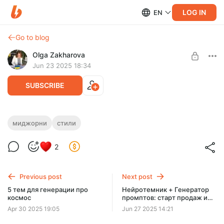
LOG IN
EN
Go to blog
Olga Zakharova
Jun 23 2025 18:34
SUBSCRIBE
10 трендовых стилистик для Миджорни
миджорни
стили
Level required:
Стилистики для стоковых фото, особенно хорошо подойдут
2
🔥 VIP все сразу
для генерации тем с людьми.
UNLOCK WITH DISCOUNT
Previous post
Next post
$11.6
$8.7 per month
5 тем для генерации про
Нейротемник + Генератор
-
25
%
космос
промптов: старт продаж и
скидочка
Billed every 12 months.
Apr 30 2025 19:05
Jun 27 2025 14:21
The discount applies to the first 12 months only.