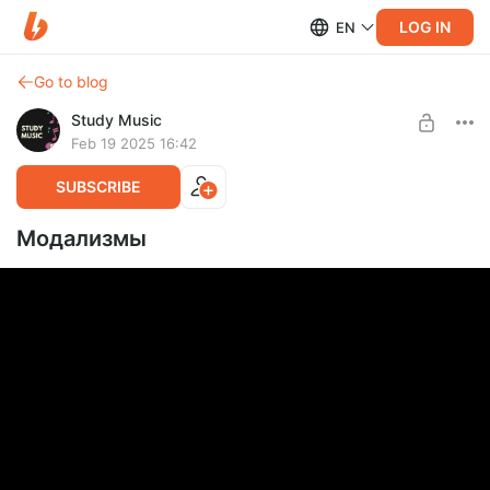
LOG IN
EN
Go to blog
Study Music
Feb 19 2025 16:42
SUBSCRIBE
Модализмы