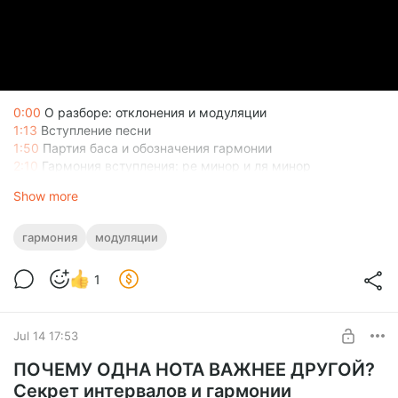
0:00
О разборе: отклонения и модуляции
1:13
Вступление песни
1:50
Партия баса и обозначения гармонии
2:10
Гармония вступления: ре минор и ля минор
3:29
Джазовый оборот: B♭m6/9 — A7
Show more
гармония
модуляции
1
Jul 14 17:53
ПОЧЕМУ ОДНА НОТА ВАЖНЕЕ ДРУГОЙ?
Секрет интервалов и гармонии