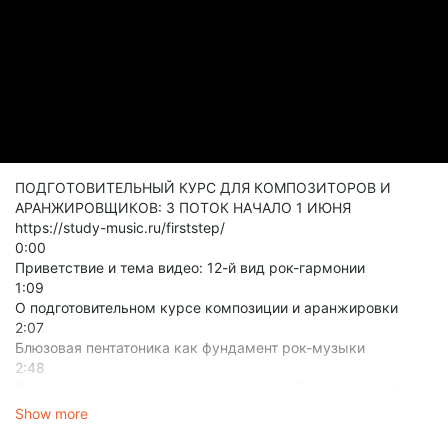
ПОДГОТОВИТЕЛЬНЫЙ КУРС ДЛЯ КОМПОЗИТОРОВ И
АРАНЖИРОВЩИКОВ: 3 ПОТОК НАЧАЛО 1 ИЮНЯ
https://study-music.ru/firststep/
0:00
Приветствие и тема видео: 12-й вид рок-гармонии
1:09
О подготовительном курсе композиции и аранжировки
2:07
Блюзовая пентатоника как фундамент рок-музыки
2:48
Константные структуры и симметричный подход на гитаре
4:13
Show more