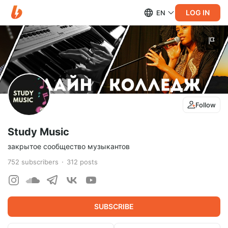
LOG IN
EN
Follow
Study Music
закрытое сообщество музыкантов
752
subscribers
312
posts
SUBSCRIBE