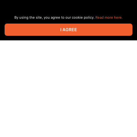
By using the site, you agree to our cookie policy.
Read more here.
I AGREE
ПОДГОТОВИТЕЛЬНЫЙ КУРС ДЛЯ КОМПОЗИТОРОВ И
АРАНЖИРОВЩИКОВ: 3 ПОТОК НАЧАЛО 1 ИЮНЯ
https://study-music.ru/firststep/
0:00
Введение в технику гетерофонии и монодии
0:54
Почему композиторы 20 века обратились к монодии
1:28
Практический аспект суть метода без лишней теории
2:01
Как работает гетерофония на практике базовая ячейка
2:56
Изменение темпа и ритма для создания многоголосия
Show more