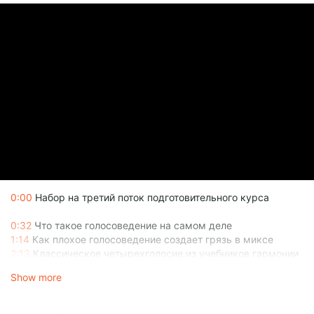
0:00
Набор на третий поток подготовительного курса
0:32
Что такое голосоведение на самом деле
1:14
Как плохое голосоведение создает грязь в миксе
2:13
Классическое четырехголосие из учебников гармонии
3:08
Практическое применение вне хоровой музыки
Show more