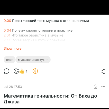
0:00
Практический тест: музыка с ограничениями
0:34
Почему спорят о теории и практике
2:01
Что такое эвристика в музыке
2:41
Сухая теория и путь к практике
3:56
Обращение к зрителям
Show more
влог
музыкальная кухня
1
Jul 28 17:53
Математика гениальности: От Баха до
Джаза