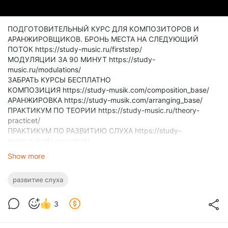
ПОДГОТОВИТЕЛЬНЫЙ КУРС ДЛЯ КОМПОЗИТОРОВ И
АРАНЖИРОВЩИКОВ. БРОНЬ МЕСТА НА СЛЕДУЮЩИЙ
ПОТОК https://study-music.ru/firststep/
МОДУЛЯЦИИ ЗА 90 МИНУТ https://study-
music.ru/modulations/
ЗАБРАТЬ КУРСЫ БЕСПЛАТНО
КОМПОЗИЦИЯ https://study-musik.com/composition_base/
АРАНЖИРОВКА https://study-musik.com/arranging_base/
ПРАКТИКУМ ПО ТЕОРИИ https://study-music.ru/theory-
practicet/
ПРАКТИКУМ ПО РАЗВИТИЮ СЛУХА https://study-
music.ru/solfa-practicet/
Если есть муз образование
Show more
ПРАКТИКУМ ПО ГАРМОНИИ https://study-music.ru/harmony-
practicet/
развитие слуха
ПРАКТИКУМ ПО СОЗДАНИЮ МЕЛОДИЙ https://study-
music.ru/melody-practicet/
Закрытое сообщество (для РФ) https://boosty.to/studymusic
3
Закрытое сообщество (Все страны)
https://www.patreon.com/studymusiccollege