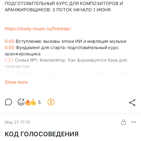
ПОДГОТОВИТЕЛЬНЫЙ КУРС ДЛЯ КОМПОЗИТОРОВ И
АРАНЖИРОВЩИКОВ: 3 ПОТОК НАЧАЛО 1 ИЮНЯ
https://study-music.ru/firststep/
0:00
Вступление: вызовы эпохи ИИ и инфляция музыки
0:50
Фундамент для старта: подготовительный курс
аранжировщика
1:37
Схема №1: Компилятор. Как формируется база для
творчества
3:32
Иллюзия "музыкального вкуса" и нейронные связи
5:17
Закон GIGO в музыке: мусор на входе — мусор на
Show more
выходе
5
May 27 17:19
КОД ГОЛОСОВЕДЕНИЯ