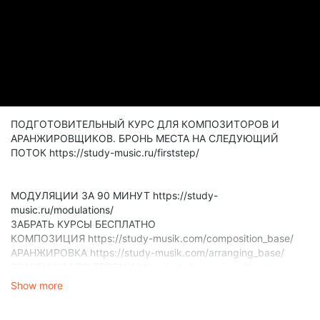
ПОДГОТОВИТЕЛЬНЫЙ КУРС ДЛЯ КОМПОЗИТОРОВ И
АРАНЖИРОВЩИКОВ. БРОНЬ МЕСТА НА СЛЕДУЮЩИЙ
ПОТОК https://study-music.ru/firststep/
МОДУЛЯЦИИ ЗА 90 МИНУТ https://study-
music.ru/modulations/
ЗАБРАТЬ КУРСЫ БЕСПЛАТНО
КОМПОЗИЦИЯ https://study-musik.com/composition_base/
АРАНЖИРОВКА https://study-musik.com/arranging_base/
ПРАКТИКУМ ПО ТЕОРИИ https://study-music.ru/theory-
practicet/
Show more
ПРАКТИКУМ ПО РАЗВИТИЮ СЛУХА https://study-
music.ru/solfa-practicet/