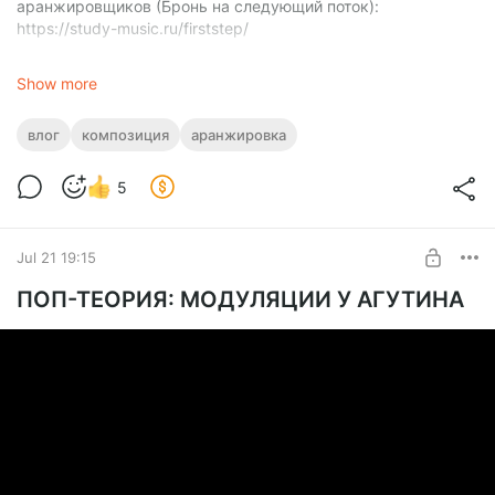
аранжировщиков (Бронь на следующий поток):
https://study-music.ru/firststep/
Академическая подписка (Доступ к архиву из 110+
Show more
курсов): https://study-music.ru/year-subscribe/
влог
композиция
аранжировка
5
Jul 21 19:15
ПОП-ТЕОРИЯ: МОДУЛЯЦИИ У АГУТИНА