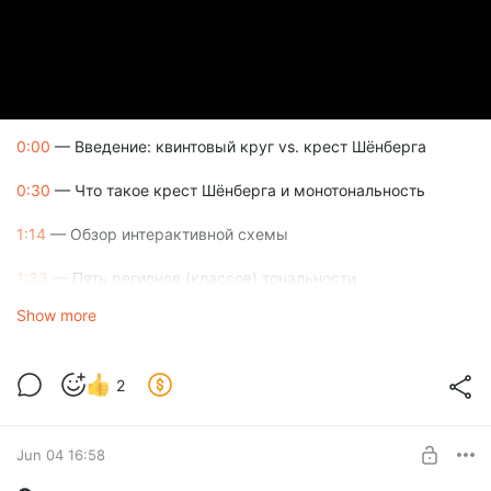
category/pesni/
КУРСЫ ПО ИМПРОВИЗАЦИИ https://study-music.ru/product-
category/improvizatsiya/
КУРСЫ ДЛЯ ГИТАРИСТОВ https://study-music.ru/product-
category/gitara/
0:00
— Введение: квинтовый круг vs. крест Шёнберга
0:30
— Что такое крест Шёнберга и монотональность
1:14
— Обзор интерактивной схемы
1:33
— Пять регионов (классов) тональности
Show more
2
Jun 04 16:58