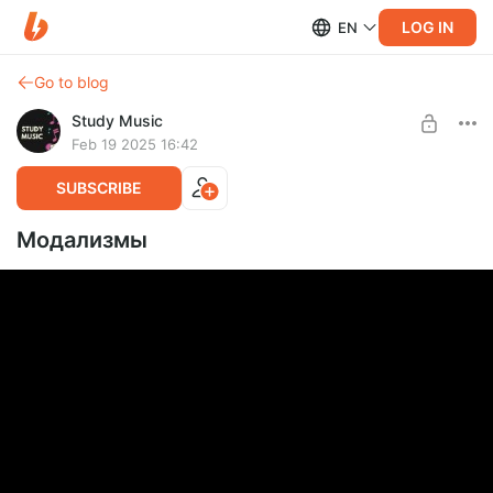
LOG IN
EN
Go to blog
Study Music
Feb 19 2025 16:42
SUBSCRIBE
Модализмы