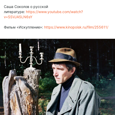
Саша Соколов о русской
литературе:
https://www.youtube.com/watch?
v=SSVJA5LN6sY
Фильм «Искупление»:
https://www.kinopoisk.ru/film/255611/