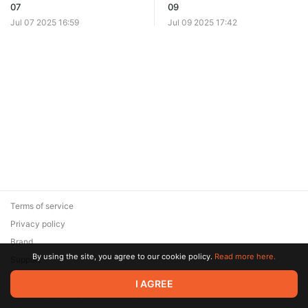
07
09
Jul 07 2025 16:59
Jul 09 2025 17:42
Terms of service
Privacy policy
Brand
By using the site, you agree to our cookie policy.
Read more here.
Support
© 2026 Zaya Solutions Limited. All rights reserved. All trademarks
I AGREE
are the property of their respective owners.