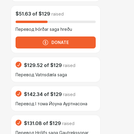
$51.63
of
$129
raised
Перевод Þórðar saga hreðu
DONATE
$129.52
of
$129
raised
Перевод Vatnsdæla saga
$142.34
of
$129
raised
Перевод I тома Йоуна Ауртнасона
$131.08
of
$129
raised
Перевод Hrólfs saga Gautrekssonar