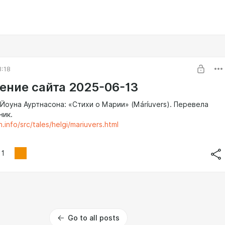
3:18
ение сайта 2025-06-13
Йоуна Ауртнасона: «Стихи о Марии» (Máríuvers). Перевела
ник.
n.info/src/tales/helgi/mariuvers.html
1
Go to all posts