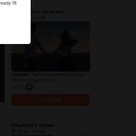
ready 18
Держаться за ручки
$0.65 per month
(
Новая!
) Любая поддержка важна.
Просто поддержать.
+ chat
SUBSCRIBE
Поцелуй в лобик
$1.29 per month