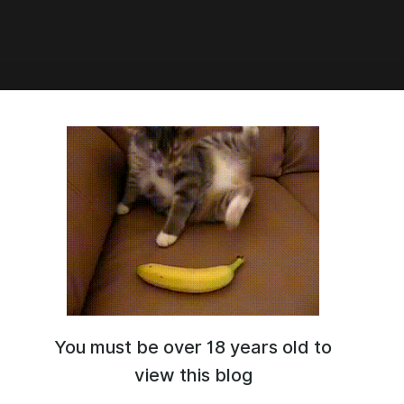
5:14
onicles NTR [Completed] +
id
les NTR [Completed] - Уже на Русском
 Версия
: Добавлена куколдская концовка
You must be over 18 years old to
view this blog