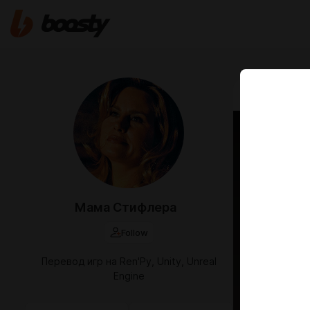
May 10 2025 1
H Chr
Andro
H Chronic
Мама Стифлера
+ Android
Follow
Из нового
Перевод игр на Ren'Py, Unity, Unreal
Engine