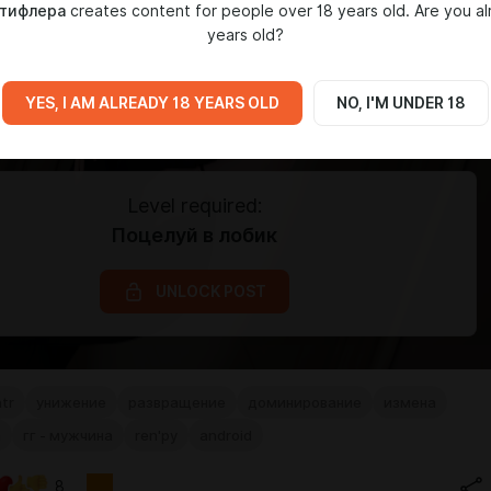
тифлера
creates content for people over 18 years old. Are you al
years old?
YES, I AM ALREADY 18 YEARS OLD
NO, I'M UNDER 18
Level required:
Поцелуй в лобик
UNLOCK POST
ntr
унижение
развращение
доминирование
измена
а
гг - мужчина
ren'py
android
8