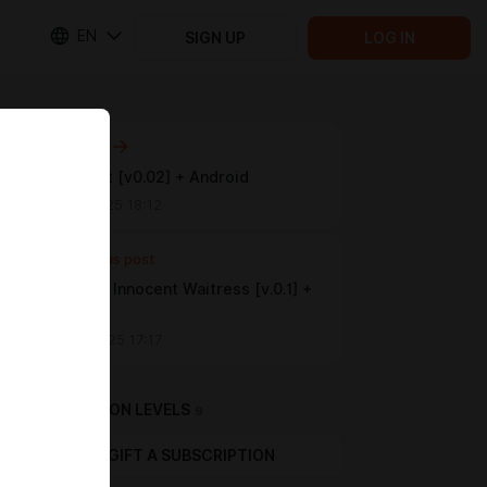
EN
SIGN UP
LOG IN
Next post
Apocalust [v0.02] + Android
May 13 2025 18:12
Previous post
Life as an Innocent Waitress [v.0.1] +
Android
May 08 2025 17:17
SUBSCRIPTION LEVELS
9
GIFT A SUBSCRIPTION