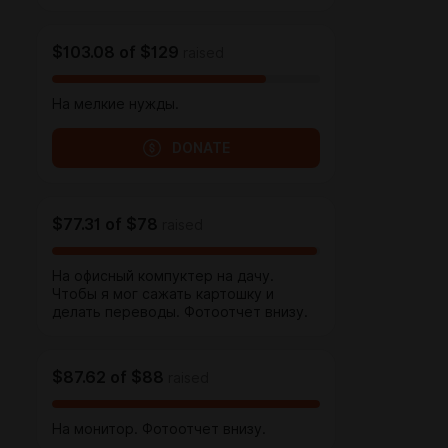
$103.08
of
$129
raised
На мелкие нужды.
DONATE
$77.31
of
$78
raised
На офисный компуктер на дачу.
Чтобы я мог сажать картошку и
делать переводы. Фотоотчет внизу.
$87.62
of
$88
raised
На монитор. Фотоотчет внизу.