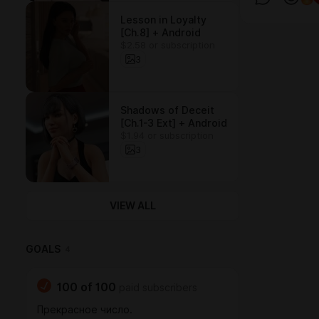
Lesson in Loyalty
[Ch.8] + Android
$2.58 or subscription
3
Shadows of Deceit
[Ch.1-3 Ext] + Android
$1.94 or subscription
3
VIEW ALL
GOALS
4
100
of
100
paid subscribers
Прекрасное число.