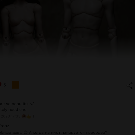
5
re so beautiful <3
nitely need one!
 2023 17:33
1
Kranz
бные девы!😍 А когда на них планируется преордер?