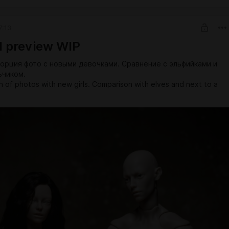
 I post links to the pre-order form a little earlier for paid
on Boosty
7:13
nk
pproximately noon Moscow time, these links will be available to
l preview WIP
орция фото с новыми девочками. Сравнение с эльфийками и
ьчиком.
 of photos with new girls. Comparison with elves and next to a