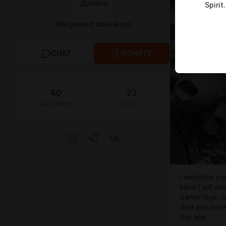
Follow
Spirit
Ball jointed dolls autor
CHAT
DONATE
40
23
subscribers
posts
I welcome yo
Here I will s
earlier than o
And also here 
the site.