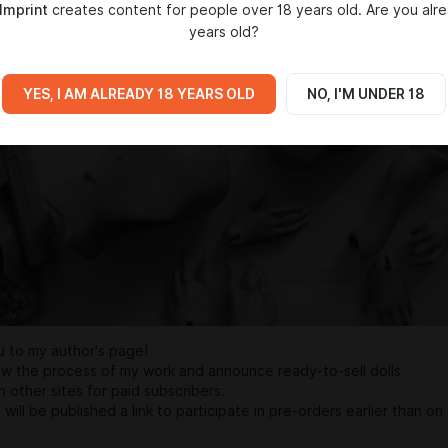
.Imprint
creates content for people over 18 years old. Are you alr
years old?
YES, I AM ALREADY 18 YEARS OLD
NO, I'M UNDER 18
u to my author's page!
how the process of my work and announce ready-to-sell dolls
n other sites for paid subscribers.
will be published a link to participate in pre-orders earlier than on