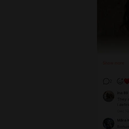
Show more
2
Ina 89
They a
I defi
Dec 10
Māra 
Волше