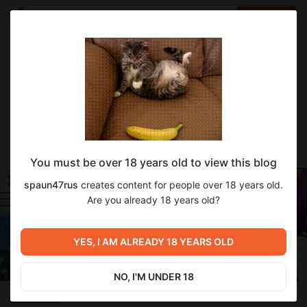
LOG IN
EN
Go to blog
spaun47rus
Aug 26 2024 09:37
SUBSCRIBE
Succumate v1.04.07 Completed RUS
You must be over 18 years old to view this blog
spaun47rus
creates content for people over 18 years old.
Are you already 18 years old?
YES, I AM ALREADY 18 YEARS OLD
NO, I'M UNDER 18
Описание: