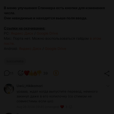
В меню улучшения Спиннера есть кнопки для изменения
числа.
Они невидимые и находятся выше поля ввода.
Ссылки на скачивание:
PC:
Яндекс Диск
/
Google Drive
Mac: Порта нет. Можно воспользоваться гайдом
в этом
посте
.
Android:
Яндекс Диск
/
Google Drive
succumate
11
39
UwU_Hikikomori
ураааа, ждал когда выпустите перевод, немного
закинул даже в его копилочку (со стимом не
совместимы если шо)
Aug 26 2024 09:45
(changed)
3