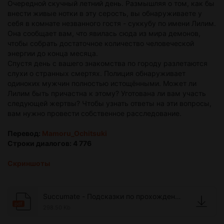
Очередной скучный летний день. Размышляя о том, как бы
внести живые нотки в эту серость, вы обнаруживаете у
себя в комнате незванного гостя - суккубу по имени Лилим.
Она сообщает вам, что явилась сюда из мира демонов,
чтобы собрать достаточное количество человеческой
энергии до конца месяца.
Спустя день с вашего знакомства по городу разлетаются
слухи о странных смертях. Полиция обнаруживает
одиноких мужчин полностью истощёнными. Может ли
Лилим быть причастна к этому? Уготована ли вам участь
следующей жертвы? Чтобы узнать ответы на эти вопросы,
вам нужно провести собственное расследование.
Перевод:
Mamoru_Ochitsuki
Строки диалогов: 4 776
Скриншоты
Succumate - Подсказки по прохождению.pdf
pdf
298.50 Kb