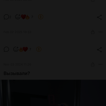
SUBSCRIBE
Парочка случайных кадров
2
7
Level required:
Tier 1
Feb 02 2025 19:33
SUBSCRIBE
sweet dreams
7
Level required:
Tier 1
Nov 03 2024 11:26
SUBSCRIBE
Вызывали?