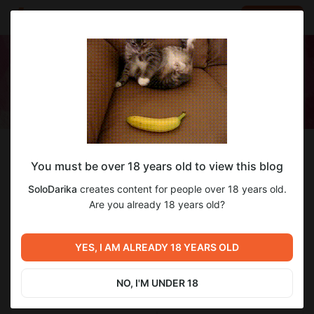
LOG IN
EN
Follow
You must be over 18 years old to view this blog
SoloDarika
SoloDarika
creates content for people over 18 years old.
Амбассадор Nutella в своём холодильнике.
Are you already 18 years old?
155
subscribers
53
posts
YES, I AM ALREADY 18 YEARS OLD
NO, I'M UNDER 18
SUBSCRIBE