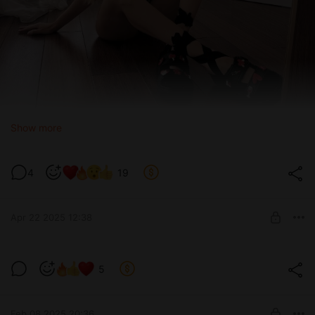
Show more
4
19
Apr 22 2025 12:38
miss you
5
Level required:
Tier 3
Feb 08 2025 20:36