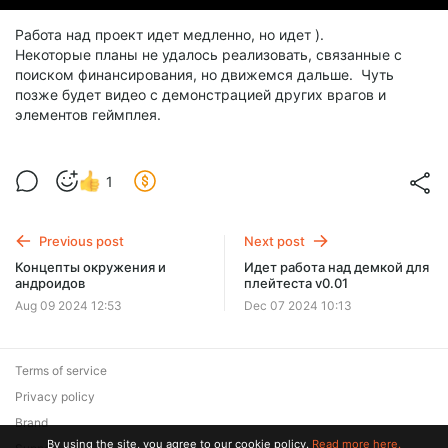
Работа над проект идет медленно, но идет ).
Некоторые планы не удалось реализовать, связанные с
поиском финансирования, но движемся дальше. Чуть
позже будет видео с демонстрацией других врагов и
элементов геймплея.
1
Previous post
Next post
Концепты окружения и
Идет работа над демкой для
андроидов
плейтеста v0.01
Aug 09 2024 12:53
Dec 07 2024 10:13
Terms of service
Privacy policy
Brand
By using the site, you agree to our cookie policy.
Read more here.