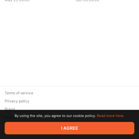
Terms of service
Privacy policy
Brand
By using the site, you agree to our cookie policy.
Read more here.
Support
© 2026 Zaya Solutions Limited. All rights reserved. All trademarks
I AGREE
are the property of their respective owners.