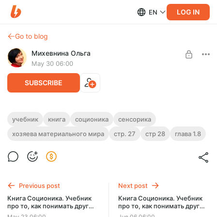
LOG IN
EN
Go to blog
Михевнина Ольга
May 30 06:00
SUBSCRIBE
Книга Соционика. Учебник про то, как
учебник
книга
соционика
сенсорика
понимать друг друга. Глава 1.8
хозяева материального мира
стр. 27
стр 28
глава 1.8
Level required:
Доступ ко всем видеороликам на месяц
Глава 1.8.
Сенсорика — Хозяева материального мира
SUBSCRIBE
Previous post
Next post
Книга Соционика. Учебник
Книга Соционика. Учебник
про то, как понимать друг
про то, как понимать друг
друга. Глава 1.7
друга. Глава 1.9
May 23 06:00
Jun 06 06:00