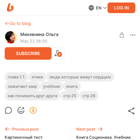
LOG IN
EN
Go to blog
Михевнина Ольга
May 23 06:00
SUBSCRIBE
Книга Соционика. Учебник про то, как
глава 1.7.
этики
люди которые живут сердцем
понимать друг друга. Глава 1.7
зажигают мир
учебник
книга
Level required:
Доступ ко всем видеороликам на месяц
Глава 1.7.
Этики. Люди, которые живут сердцем и
как понимать друг друга
стр 25
стр 26
зажигают мир
SUBSCRIBE
Previous post
Next post
Картиночный тест.
Книга Соционика. Учебник