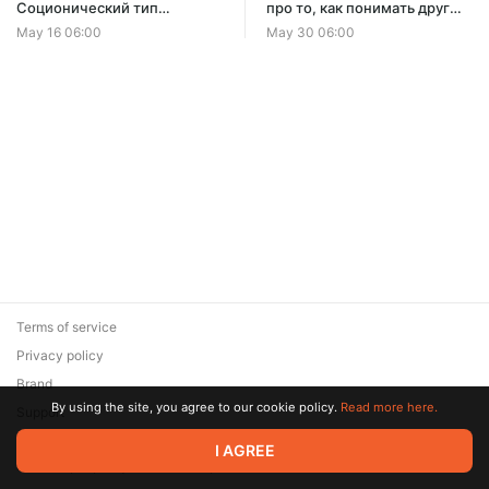
Соционический тип
про то, как понимать друг
Робеспьер № 10
друга. Глава 1.8
May 16 06:00
May 30 06:00
Terms of service
Privacy policy
Brand
By using the site, you agree to our cookie policy.
Read more here.
Support
© 2026 Zaya Solutions Limited. All rights reserved. All trademarks
I AGREE
are the property of their respective owners.