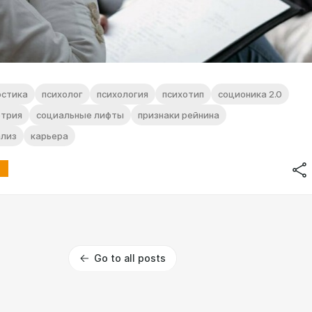
остика
психолог
психология
психотип
соционика 2.0
трия
социальные лифты
признаки рейнина
ализ
карьера
Go to all posts