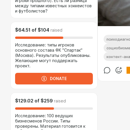
игроки прошлого). Есть ли разница
между типами известных хоккеистов
и футболистов?
$64.51
of
$104
raised
психодиагн
Исследование: типы игроков
социобиоме
основного состава ФК "Спартак"
(Москва). Результаты опубликованы.
контент-ан
Желающие могут поддержать
проект.
DONATE
$129.02
of
$259
raised
Исследование: 100 ведущих
бизнесменов России. Типы
проверены. Материал готовится к