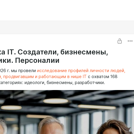
а IT. Создатели, бизнесмены,
ики. Персоналии
026 г. мы провели
исследование профилей личности людей,
, продвигавшим и работающим в нише IT
с охватом 168
 категориях: идеологи, бизнесмены, разработчики.