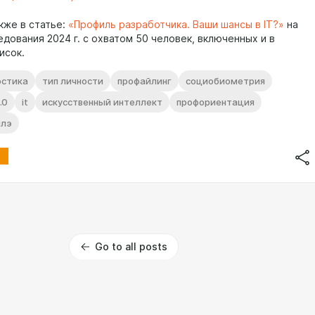
кже в статье:
«Профиль разработчика. Ваши шансы в IT?»
на
дования 2024 г. с охватом 50 человек, включенных и в
писок.
остика
тип личности
профайлинг
социобиометрия
.0
it
искусственный интеллект
профориентация
илэ
Go to all posts