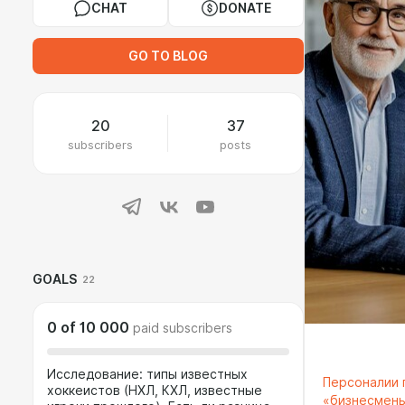
CHAT
DONATE
GO TO BLOG
20
37
subscribers
posts
GOALS
22
0
of
10 000
paid subscribers
Исследование: типы известных
Персоналии п
хоккеистов (НХЛ, КХЛ, известные
«бизнесмены