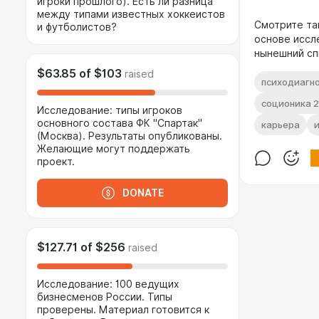
игроки прошлого). Есть ли разница
между типами известных хоккеистов
Смотрите та
и футболистов?
основе иссле
нынешний с
$63.85
of
$103
raised
психодиагн
соционика 2
Исследование: типы игроков
основного состава ФК "Спартак"
карьера
(Москва). Результаты опубликованы.
Желающие могут поддержать
проект.
DONATE
$127.71
of
$256
raised
Исследование: 100 ведущих
бизнесменов России. Типы
проверены. Материал готовится к