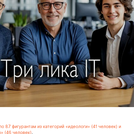
о 87 фигурантам из категорий «идеологи» (41 человек) и
» (46 человек)
.