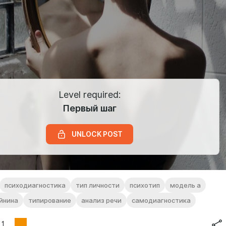
Level required:
Первый шаг
UNLOCK POST
психодиагностика
тип личности
психотип
модель а
йнина
типирование
анализ речи
самодиагностика
1