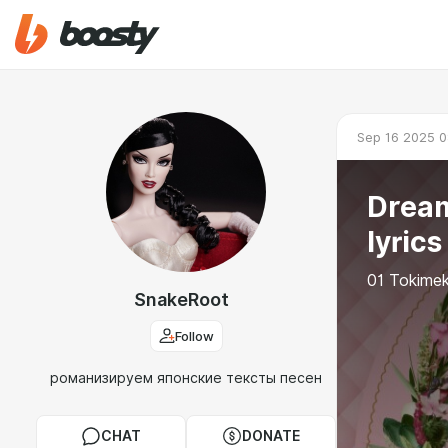
Sep 16 2025 0
Dream
lyrics
01 Tokimek
SnakeRoot
Follow
романизируем японские тексты песен
CHAT
DONATE