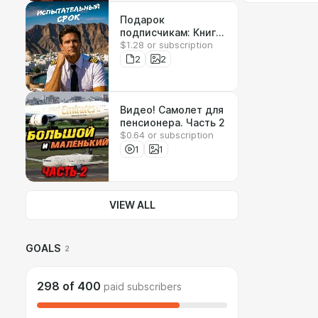
Подарок
подписчикам: Книга
$1.28 or subscription
"Испытательный
срок"
2
2
Видео! Самолет для
пенсионера. Часть 2
$0.64 or subscription
1
1
VIEW ALL
GOALS
2
298
of
400
paid subscribers