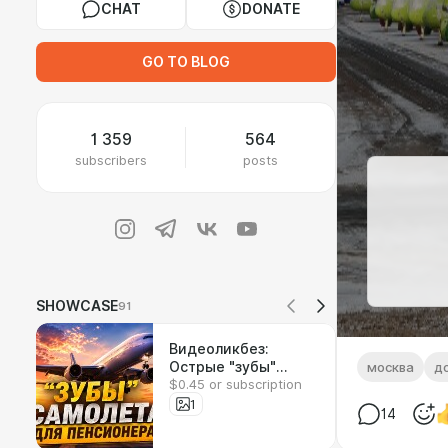
CHAT
DONATE
GO TO BLOG
1 359
564
subscribers
posts
SHOWCASE
91
Видеоликбез:
Острые "зубы"
москва
д
$0.45 or subscription
самолета для
пенсионера
1
14