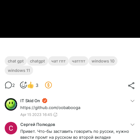
chat gpt
chatgpt
чат гпт
чатгпт
windows 10
windows 11
2
3
IT Skid On
https://github.com/oobabooga
Apr 15 2023 16:45
Сергей Полюдов
Привет. Что-бы заставить говорить по русски, нужно
ввести промт на русском во второй вкладке