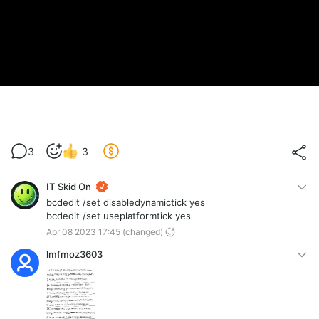
3
3
IT Skid On
bcdedit /set disabledynamictick yes
bcdedit /set useplatformtick yes
Apr 08 2023 17:45
(changed)
lmfmoz3603