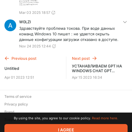
Mar 03 2025 18:57
W0LZI
Здравствуйте проблема токова. При воде данных
команд Windows 10 пишет : не удается окрыть
данные конфигурации загрузки отказано в доступе.
Nov 24 2025 12:44
Previous post
Next post
УСТАНАВЛИВАЕМ GPT НА
Untitled
WINDOWS CHAT GPT
АНАЛОГ НА КОМПЬЮТЕРЕ
Apr 01 2023 12:51
Apr 15 2023 16:34
ЗАПУСКАЕМ НЕЙРОННЫЕ
СЕТИ НА WINDOWS
Terms of service
Privacy policy
Brand
By using the site, you agree to our cookie policy.
Read more here.
Support
© 2026 Zaya Solutions Limited. All rights reserved. All trademarks
I AGREE