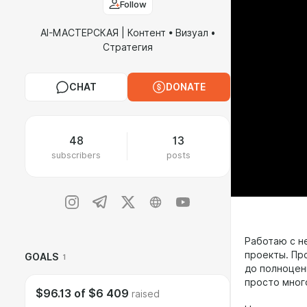
Follow
AI-МАСТЕРСКАЯ | Контент • Визуал •
Стратегия
CHAT
DONATE
48
13
subscribers
posts
Работаю с н
проекты. Пр
GOALS
1
до полноцен
просто мног
$96.13
of
$6 409
raised