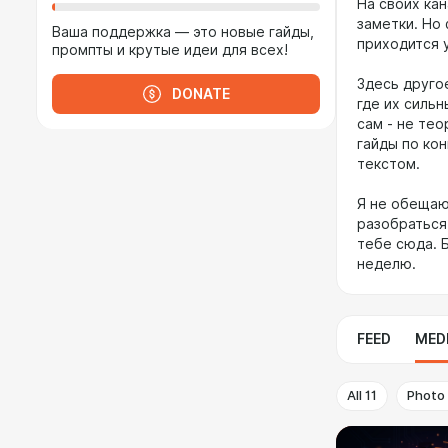
На своих ка
заметки. Но
Ваша поддержка — это новые гайды,
приходится 
промпты и крутые идеи для всех!
Здесь другое
DONATE
где их силь
сам - не тео
гайды по кон
текстом.
Я не обещаю
разобраться,
тебе сюда. Б
неделю.
FEED
MED
All
11
Photo