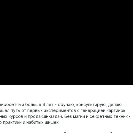
ейросетями больше 4 лет - обучаю, консультирую, делаю
ошёл путь от первых экспериментов с генерацией картинок
ных курсов и продакшн-задач. Без магии и секретных техник -
о практики и набитых шишек.