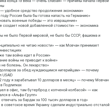
ика конца 19 века — очень слабая» — причины начала Первой
йны
 — удобное средство продолжения экономики»
 году Россия была бы готова напасть на Германию»
новать военные победы — это извращение»
е создает новой добавленной стоимости» — экономика
ы не было Первой мировой, не было бы СССР, фашизма и
»
нципиально не читаю новости» — как Мовчан принимает
инвестициях
же там война идет в России»
ние войны не приводит к войне»
 не болезнь. Он лекарство»
долларов за обед нуждающимся нигерийцам» — почему
л USAID
2 году я зарабатывал 10 долларов в месяц» — почему Мовчан
 в Подлипках
ел в офис, там бутерброд с копченой колбасой» — как
ался в «Альфа-Групп»
 отвечать за бардак за 100 тысяч долларов в год»
в советское время Украину сделали индустриально отсталой