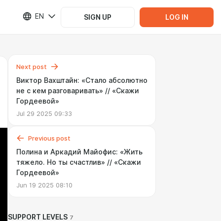
EN
SIGN UP
LOG IN
Next post
Виктор Вахштайн: «Стало абсолютно
не с кем разговаривать» // «Скажи
Гордеевой»
Jul 29 2025 09:33
Previous post
Полина и Аркадий Майофис: «Жить
тяжело. Но ты счастлив» // «Скажи
Гордеевой»
Jun 19 2025 08:10
SUPPORT LEVELS
7