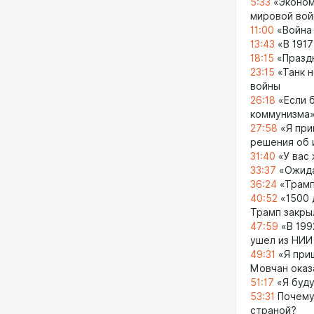
5:33
«Эконом
мировой во
11:00
«Война
13:43
«В 1917
18:15
«Празд
23:15
«Танк н
войны
26:18
«Если б
коммунизма
27:58
«Я при
решения об 
31:40
«У вас 
33:37
«Ожида
36:24
«Трамп
40:52
«1500 
Трамп закры
47:59
«В 199
ушел из НИИ
49:31
«Я приш
Мовчан оказ
51:17
«Я буду
53:31
Почему 
страной?