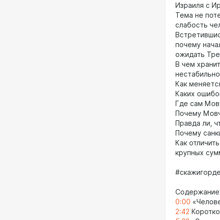
Израиля с Ир
Тема не пот
слабость че
Встретившись
почему нача
ожидать Тре
В чем хранит
нестабильно
Как меняетс
Каких ошибо
Где сам Мов
Почему Мовч
Правда ли, ч
Почему санк
Как отличить
крупных сум
#скажигорд
Содержание
0:00
«Челове
2:42
Коротко