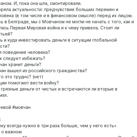
аном. И, пока она шла, смонтировали.
еряла актуальности: предчувствие больших перемен и
ловека (в том числе и в финансовом смысле) перед их лицом.
 в Белграде, мы с Мовчаном не могли не начать с того, как и
лась Первая Мировая война и к чему привела. Стоит ли
тьей?
ь и куда инвестировать деньги в ситуации глобальной
сти?
я поведение человека?
к следует избежать?
чан хранит деньги?
ан вышел из российского гражданства?
то это трудно? (нет)
ции помогают вести войну?
 грязные деньги от чистых и встречаются ли вторые в
мах.
еевой #мовчан
:
ку всегда нужно в три раза больше, чем у него есть»
 о важном