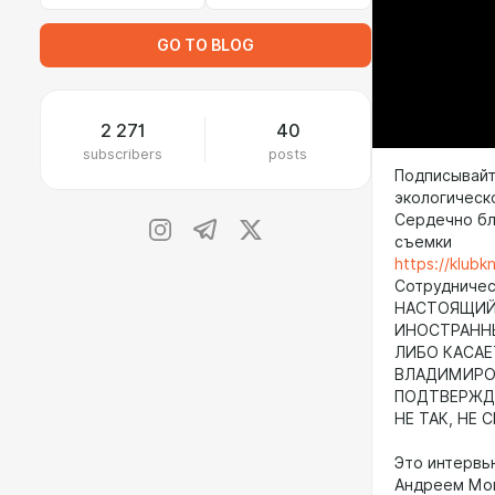
GO TO BLOG
2 271
40
subscribers
posts
Подписывайт
экологическ
Сердечно бла
съемки
https://klubk
Сотрудничест
НАСТОЯЩИЙ 
ИНОСТРАНН
ЛИБО КАСАЕ
ВЛАДИМИРОВ
ПОДТВЕРЖДА
НЕ ТАК, НЕ 
Это интервь
Андреем Мов