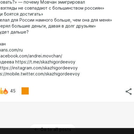
овать?» — почему Мовчан эмигрировал
взгляды не совпадают с большинством россиян»
 боятся достигать»
елал для России намного больше, чем она для меня»
ерял большие деньги, давая в долг друзьям»
удет дальше?
чан
hans.com/ru
facebook.com/andrei.movchan/
деева https://t.me/skazhigordeevoy
ttps://instagram.com/skazhigordeevoy
s://mobile.twitter.com/skazhigordeevoy
45
Go to all posts