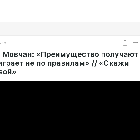
6:38
 Мовчан: «Преимущество получают
 играет не по правилам» // «Скажи
вой»