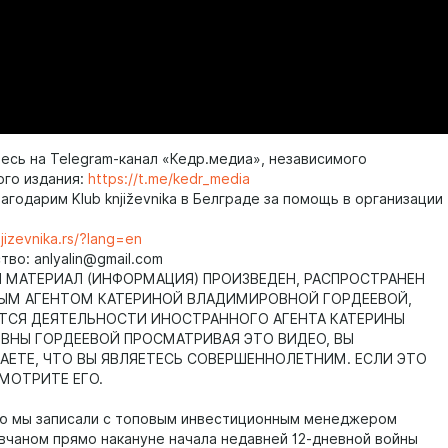
есь на Telegram-канал «Кедр.медиа», независимого
ого издания:
https://t.me/kedr_media
годарим Klub književnika в Белграде за помощь в организации
njizevnika.rs/?lang=en
во: anlyalin@gmail.com
МАТЕРИАЛ (ИНФОРМАЦИЯ) ПРОИЗВЕДЕН, РАСПРОСТРАНЕН
ЫМ АГЕНТОМ КАТЕРИНОЙ ВЛАДИМИРОВНОЙ ГОРДЕЕВОЙ,
ТСЯ ДЕЯТЕЛЬНОСТИ ИНОСТРАННОГО АГЕНТА КАТЕРИНЫ
НЫ ГОРДЕЕВОЙ ПРОСМАТРИВАЯ ЭТО ВИДЕО, ВЫ
ЕТЕ, ЧТО ВЫ ЯВЛЯЕТЕСЬ СОВЕРШЕННОЛЕТНИМ. ЕСЛИ ЭТО
СМОТРИТЕ ЕГО.
ю мы записали с топовым инвестиционным менеджером
чаном прямо накануне начала недавней 12-дневной войны