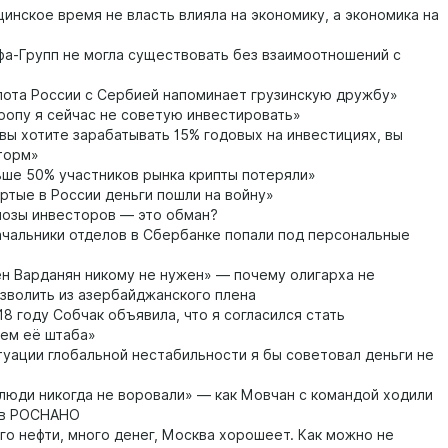
инское время не власть влияла на экономику, а экономика на
а-Групп не могла существовать без взаимоотношений с
ота России с Сербией напоминает грузинскую дружбу»
ропу я сейчас не советую инвестировать»
вы хотите зарабатывать 15% годовых на инвестициях, вы
торм»
ше 50% участников рынка крипты потеряли»
ртые в России деньги пошли на войну»
озы инвесторов — это обман?
ачальники отделов в Сбербанке попали под персональные
н Варданян никому не нужен» — почему олигарха не
зволить из азербайджанского плена
18 году Собчак объявила, что я согласился стать
ем её штаба»
туации глобальной нестабильности я бы советовал деньги не
юди никогда не воровали» — как Мовчан с командой ходили
 в РОСНАНО
о нефти, много денег, Москва хорошеет. Как можно не