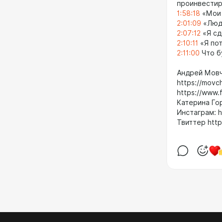
проинвестир
1:58:18
«Мои 
2:01:09
«Люди
2:07:12
«Я сд
2:10:11
«Я пот
2:11:00
Что б
Андрей Мов
https://movc
https://www.
Катерина Гор
Инстаграм: h
Твиттер http