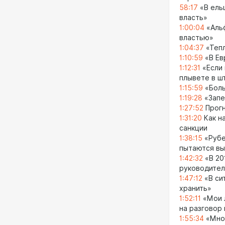
58:17
«В ельц
власть»
1:00:04
«Альф
властью»
1:04:37
«Тепл
1:10:59
«В Ев
1:12:31
«Если 
плывете в ш
1:15:59
«Боль
1:19:28
«Запе
1:27:52
Прогн
1:31:20
Как н
санкции
1:38:15
«Рубе
пытаются вы
1:42:32
«В 20
руководител
1:47:12
«В си
хранить»
1:52:11
«Мои л
на разговор
1:55:34
«Мног