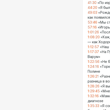
41:30
«По изр
44:20
«Я был
49:03
«Рожде
как появилс
53:46
«Мы ст
57:16
«Игорь
1:01:26
«Посл
1:08:20
«Кажд
— как Ходор
1:12:57
«Наш 
1:17:37
«На П
Варум»
1:22:56
«Не б
1:24:16
«Торк
Полине
1:26:21
«Разни
разница в в
1:28:26
«Я вы
1:29:45
«Мне 
1:32:16
«Мама,
диагнозе
1:35:33
«Я со