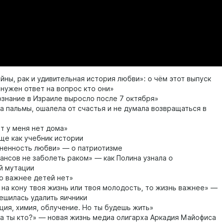
йны, рак и удивительная история любви»: о чём этот выпуск
нужен ответ на вопрос кто они»
знание в Израиле выросло после 7 октября»
а пальмы, ошалела от счастья и не думала возвращаться в
т у меня нет дома»
е как учебник истории
ненность любви» — о патриотизме
ансов не заболеть раком» — как Полина узнала о
й мутации
о важнее детей нет»
 на кону твоя жизнь или твоя молодость, то жизнь важнее» —
решилась удалить яичники
ия, химия, облучение. Но ты будешь жить»
 а ты кто?» — новая жизнь медиа олигарха Аркадия Майофиса