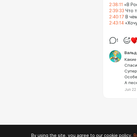
2:38:11
«В Ро
2:39:33
Что т
2:40:17
В чём
2:43:14
«Хочу
1
Вальд
Какие
Спаси
Супер
Особе
А пес
Jun 22
By using the site, you agree to our cookie policy.
R