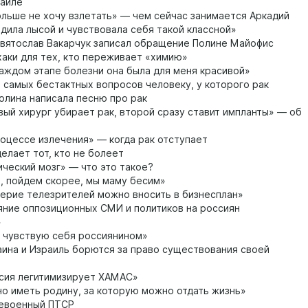
раиле
льше не хочу взлетать» — чем сейчас занимается Аркадий
дила лысой и чувствовала себя такой классной»
вятослав Вакарчук записал обращение Полине Майофис
аки для тех, кто переживает «химию»
аждом этапе болезни она была для меня красивой»
 самых бестактных вопросов человеку, у которого рак
олина написала песню про рак
ый хирург убирает рак, второй сразу ставит импланты» — об
оцессе излечения» — когда рак отступает
елает тот, кто не болеет
ческий мозг» — что это такое?
, пойдем скорее, мы маму бесим»
ерие телезрителей можно вносить в бизнесплан»
ние оппозиционных СМИ и политиков на россиян
»
 чувствую себя россиянином»
ина и Израиль борются за право существования своей
сия легитимизирует ХАМАС»
о иметь родину, за которую можно отдать жизнь»
евоенный ПТСР