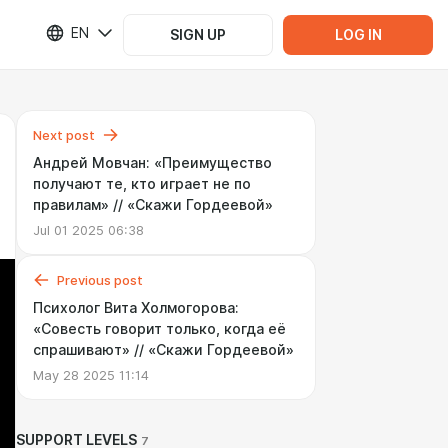
EN
SIGN UP
LOG IN
Next post
Андрей Мовчан: «Преимущество
получают те, кто играет не по
правилам» // «Скажи Гордеевой»
Jul 01 2025 06:38
Previous post
Психолог Вита Холмогорова:
«Cовесть говорит только, когда её
спрашивают» // «Cкажи Гордеевой»
May 28 2025 11:14
SUPPORT LEVELS
7