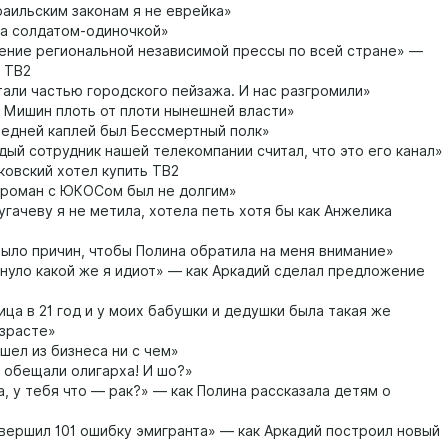
аильским законам я не еврейка»
а солдатом-одиночкой»
ние региональной независимой прессы по всей стране» —
я ТВ2
али частью городского пейзажа. И нас разгромили»
 Мишин плоть от плоти нынешней власти»
едней каплей был Бессмертный полк»
ый сотрудник нашей телекомпании считал, что это его канал»
ковский хотел купить ТВ2
роман с ЮКОСом был не долгим»
угачеву я не метила, хотела петь хотя бы как Анжелика
ыло причин, чтобы Полина обратила на меня внимание»
нуло какой же я идиот» — как Аркадий сделал предложение
ца в 21 год и у моих бабушки и дедушки была такая же
озрасте»
шел из бизнеса ни с чем»
обещали олигарха! И шо?»
 у тебя что — рак?» — как Полина рассказала детям о
вершил 101 ошибку эмигранта» — как Аркадий построил новый