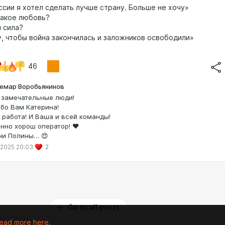
ссии я хотел сделать лучше страну. Больше не хочу»
акое любовь?
 сила?
, чтобы война закончилась и заложников освободили»
46
емар Воробьянинов
 замечательные люди!
бо Вам Катерина!
 работа! И Ваша и всей команды!
нно хорош оператор! ❤️
ни Полины… 😍
 2025 20:03
2
Go to all posts
ead more here.