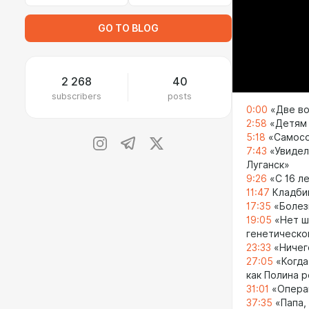
GO TO BLOG
2 268
40
subscribers
posts
0:00
«Две во
2:58
«Детям 
5:18
«Самосо
7:43
«Увидел
Луганск»
9:26
«С 16 ле
11:47
Кладбищ
17:35
«Болез
19:05
«Нет ш
генетическо
23:33
«Ничег
27:05
«Когда
как Полина 
31:01
«Операц
37:35
«Папа,