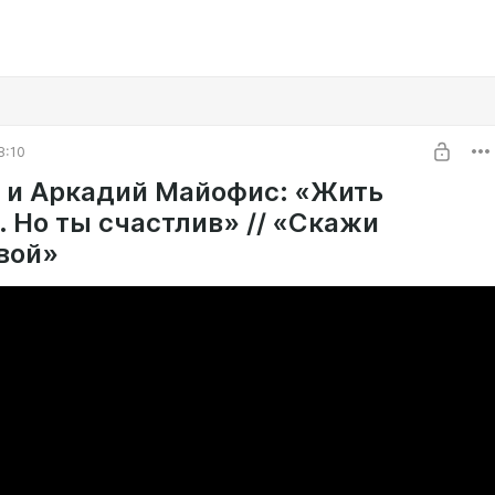
8:10
 и Аркадий Майофис: «Жить
. Но ты счастлив» // «Скажи
вой»