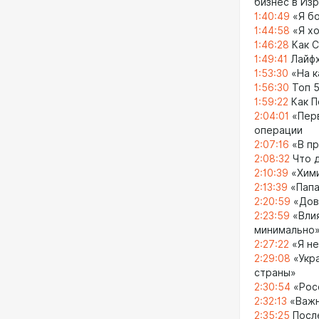
бизнес в Из
1:40:49
«Я бо
1:44:58
«Я хо
1:46:28
Как С
1:49:41
Лайфх
1:53:30
«На к
1:56:30
Топ 5
1:59:22
Как П
2:04:01
«Перв
операции
2:07:16
«В пр
2:08:32
Что д
2:10:39
«Хими
2:13:39
«Папа
2:20:59
«Дов
2:23:59
«Влия
минимально
2:27:22
«Я не
2:29:08
«Укра
страны»
2:30:54
«Рос
2:32:13
«Важн
2:35:25
Посл