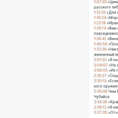
1:07:33
«Цини
русского ли
1:12:33
«Для 
1:16:24
«Мора
1:23:18
«Иран
1:29:14
«Вам 
повседневн
1:36:41
«Вина
1:46:59
«Посы
1:52:36
«Никт
жизненный 
2:01:02
«Я не
2:04:07
«На о
2:06:05
«Из п
2:16:27
«Соци
2:20:15
«Если
кого оружие
2:30:08
Чем В
Чубайса
2:34:36
«Край
2:36:12
«Я на
2:37:35
«Отча