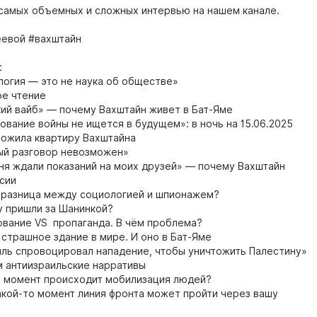
 самых объемных и сложных интервью на нашем канале.
евой #вахштайн
:
огия — это не наука об обществе»
е чтение
ий вайб» — почему Вахштайн живет в Бат-Яме
вание войны не ищется в будущем»: в ночь на 15.06.2025
тожила квартиру Вахштайна
й разговор невозможен»
я ждали показаний на моих друзей» — почему Вахштайн
ссии
 разница между социологией и шпионажем?
 пришли за Шанинкой?
вание VS пропагандa. В чём проблема?
страшное здание в мире. И оно в Бат-Яме
ль спровоцировал нападение, чтобы уничтожить Палестину»
 антиизраильские нарративы
й момент происходит мобилизация людей?
какой-то момент линия фронта может пройти через вашу