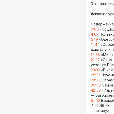
Это одно из
#скажигорде
Содержание
0:00
«Социол
4:07
Полезно
5:19
«Одесск
11:44
«Обосно
ракета унич
15:38
«Мирны
21:27
«От мен
уехал из Ро
23:32
«В чем
25:37
Почему
28:35
Образо
35:40
Самое 
42:56
«Израи
— разбираем
55:12
В како
1:02:49 «В 
квартиру»