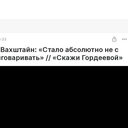
9:33
 Вахштайн: «Стало абсолютно не с
зговаривать» // «Скажи Гордеевой»