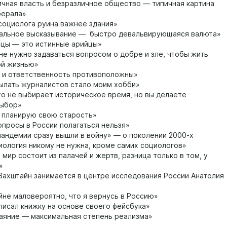
чная власть и безразличное общество — типичная картина
берала»
социолога руина важнее здания»
льное высказывание — быстро девальвирующаяся валюта»
цы — это истинные арийцы»
не нужно задаваться вопросом о добре и зле, чтобы жить
ой жизнью»
 и ответственность противоположны»
лать журналистов стало моим хобби»
о не выбирает историческое время, но вы делаете
выбор»
 планирую свою старость»
просы в России полагаться нельзя»
андемии сразу вышли в войну» — о поколении 2000-х
ология никому не нужна, кроме самих социологов»
 мир состоит из палачей и жертв, разница только в том, у
»
ахштайн занимается в центре исследования России Анатолия
не маловероятно, что я вернусь в Россию»
писал книжку на основе своего фейсбука»
яние — максимальная степень реализма»