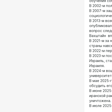
обучения со
В 2002-м по
В 2007-м за
социологиче
В 2013-м во
опубликовал
вопрос след
Вахштайн вп
В 2021-м за 
страны навс
В 2022-м пе
В 2023-м по
Израиль, ст
Израиля.
В 2024-м во
университет
В мае 2025-
обсудить ег
В июне 2025
иранской ра
уничтожена
В июле 2025