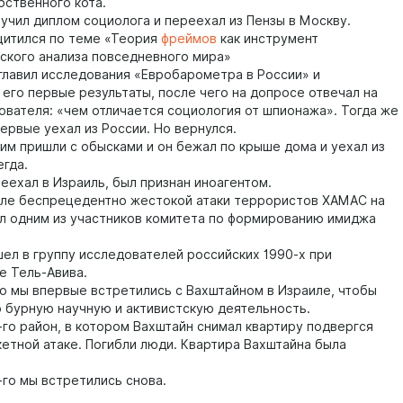
бственного кота.
лучил диплом социолога и переехал из Пензы в Москву.
щитился по теме «Теория
фреймов
как инструмент
ского анализа повседневного мира»
зглавил исследования «Евробарометра в России» и
 его первые результаты, после чего на допросе отвечал на
ователя: «чем отличается социология от шпионажа». Тогда же
ервые уехал из России. Но вернулся.
ним пришли с обысками и он бежал по крыше дома и уехал из
егда.
реехал в Израиль, был признан иноагентом.
сле беспрецедентно жестокой атаки террористов ХАМАС на
ал одним из участников комитета по формированию имиджа
шел в группу исследователей российских 1990-х при
е Тель-Авива.
го мы впервые встретились с Вахштайном в Израиле, чтобы
о бурную научную и активистскую деятельность.
-го район, в котором Вахштайн снимал квартиру подвергся
кетной атаке. Погибли люди. Квартира Вахштайна была
.
-го мы встретились снова.