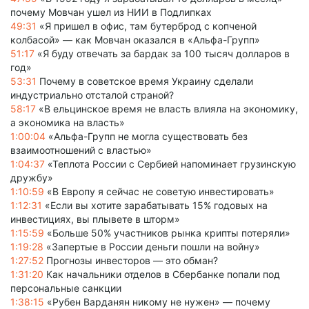
почему Мовчан ушел из НИИ в Подлипках
49:31
«Я пришел в офис, там бутерброд с копченой
колбасой» — как Мовчан оказался в «Альфа-Групп»
51:17
«Я буду отвечать за бардак за 100 тысяч долларов в
год»
53:31
Почему в советское время Украину сделали
индустриально отсталой страной?
58:17
«В ельцинское время не власть влияла на экономику,
а экономика на власть»
1:00:04
«Альфа-Групп не могла существовать без
взаимоотношений с властью»
1:04:37
«Теплота России с Сербией напоминает грузинскую
дружбу»
1:10:59
«В Европу я сейчас не советую инвестировать»
1:12:31
«Если вы хотите зарабатывать 15% годовых на
инвестициях, вы плывете в шторм»
1:15:59
«Больше 50% участников рынка крипты потеряли»
1:19:28
«Запертые в России деньги пошли на войну»
1:27:52
Прогнозы инвесторов — это обман?
1:31:20
Как начальники отделов в Сбербанке попали под
персональные санкции
1:38:15
«Рубен Варданян никому не нужен» — почему