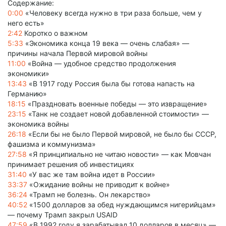
Содержание:
0:00
«Человеку всегда нужно в три раза больше, чем у
него есть»
2:42
Коротко о важном
5:33
«Экономика конца 19 века — очень слабая» —
причины начала Первой мировой войны
11:00
«Война — удобное средство продолжения
экономики»
13:43
«В 1917 году Россия была бы готова напасть на
Германию»
18:15
«Праздновать военные победы — это извращение»
23:15
«Танк не создает новой добавленной стоимости» —
экономика войны
26:18
«Если бы не было Первой мировой, не было бы СССР,
фашизма и коммунизма»
27:58
«Я принципиально не читаю новости» — как Мовчан
принимает решения об инвестициях
31:40
«У вас же там война идет в России»
33:37
«Ожидание войны не приводит к войне»
36:24
«Трамп не болезнь. Он лекарство»
40:52
«1500 долларов за обед нуждающимся нигерийцам»
— почему Трамп закрыл USAID
47:59
«В 1992 году я зарабатывал 10 долларов в месяц» —