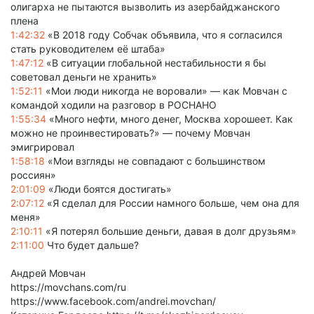
олигарха не пытаются вызволить из азербайджанского
плена
1:42:32
«В 2018 году Собчак объявила, что я согласился
стать руководителем её штаба»
1:47:12
«В ситуации глобальной нестабильности я бы
советовал деньги не хранить»
1:52:11
«Мои люди никогда не воровали» — как Мовчан с
командой ходили на разговор в РОСНАНО
1:55:34
«Много нефти, много денег, Москва хорошеет. Как
можно не проинвестировать?» — почему Мовчан
эмигрировал
1:58:18
«Мои взгляды не совпадают с большинством
россиян»
2:01:09
«Люди боятся достигать»
2:07:12
«Я сделал для России намного больше, чем она для
меня»
2:10:11
«Я потерял большие деньги, давая в долг друзьям»
2:11:00
Что будет дальше?
Андрей Мовчан
https://movchans.com/ru
https://www.facebook.com/andrei.movchan/