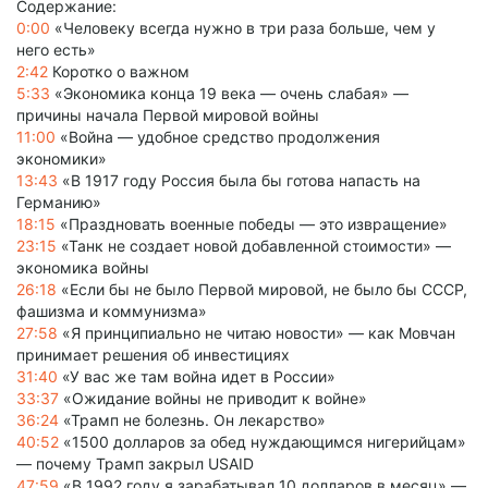
Содержание:
0:00
«Человеку всегда нужно в три раза больше, чем у
него есть»
2:42
Коротко о важном
5:33
«Экономика конца 19 века — очень слабая» —
причины начала Первой мировой войны
11:00
«Война — удобное средство продолжения
экономики»
13:43
«В 1917 году Россия была бы готова напасть на
Германию»
18:15
«Праздновать военные победы — это извращение»
23:15
«Танк не создает новой добавленной стоимости» —
экономика войны
26:18
«Если бы не было Первой мировой, не было бы СССР,
фашизма и коммунизма»
27:58
«Я принципиально не читаю новости» — как Мовчан
принимает решения об инвестициях
31:40
«У вас же там война идет в России»
33:37
«Ожидание войны не приводит к войне»
36:24
«Трамп не болезнь. Он лекарство»
40:52
«1500 долларов за обед нуждающимся нигерийцам»
— почему Трамп закрыл USAID
47:59
«В 1992 году я зарабатывал 10 долларов в месяц» —