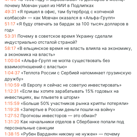
почему Мовчан ушел из НИИ в Подлипках
49:31
«Я пришел в офис, там бутерброд с копченой
колбасой» — как Мовчан оказался в «Альфа-Групп»
51:17
«Я буду отвечать за бардак за 100 тысяч долларов в
год»
53:31
Почему в советское время Украину сделали
индустриально отсталой страной?
58:17
«В ельцинское время не власть влияла на экономику,
а экономика на власть»
1:00:04
«Альфа-Групп не могла существовать без
взаимоотношений с властью»
1:04:37
«Теплота России с Сербией напоминает грузинскую
дружбу»
1:10:59
«В Европу я сейчас не советую инвестировать»
1:12:31
«Если вы хотите зарабатывать 15% годовых на
инвестициях, вы плывете в шторм»
1:15:59
«Больше 50% участников рынка крипты потеряли»
1:19:28
«Запертые в России деньги пошли на войну»
1:27:52
Прогнозы инвесторов — это обман?
1:31:20
Как начальники отделов в Сбербанке попали под
персональные санкции
1:38:15
«Рубен Варданян никому не нужен» — почему