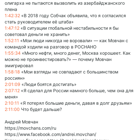
олигарха не пытаются вызволить из азербайджанского
плена
1:42:32
«В 2018 году Собчак объявила, что я согласился
стать руководителем её штаба»
1:47:12
«В ситуации глобальной нестабильности я бы
советовал деньги не хранить»
1:52:11
«Мои люди никогда не воровали» — как Мовчан с
командой ходили на разговор в РОСНАНО
1:55:34
«Много нефти, много денег, Москва хорошеет. Как
можно не проинвестировать?» — почему Мовчан
эмигрировал
1:58:18
«Мои взгляды не совпадают с большинством
россиян»
2:01:09
«Люди боятся достигать»
2:07:12
«Я сделал для России намного больше, чем она для
меня»
2:10:11
«Я потерял большие деньги, давая в долг друзьям»
2:11:00
Что будет дальше?
Андрей Мовчан
https://movchans.com/ru
https://www.facebook.com/andrei.movchan/