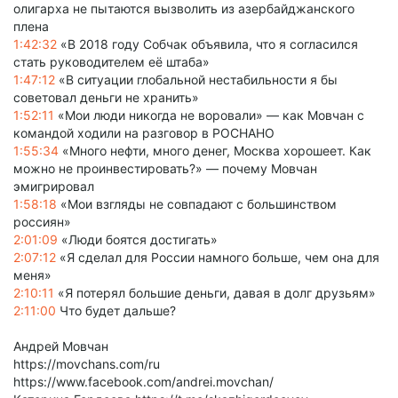
олигарха не пытаются вызволить из азербайджанского
плена
1:42:32
«В 2018 году Собчак объявила, что я согласился
стать руководителем её штаба»
1:47:12
«В ситуации глобальной нестабильности я бы
советовал деньги не хранить»
1:52:11
«Мои люди никогда не воровали» — как Мовчан с
командой ходили на разговор в РОСНАНО
1:55:34
«Много нефти, много денег, Москва хорошеет. Как
можно не проинвестировать?» — почему Мовчан
эмигрировал
1:58:18
«Мои взгляды не совпадают с большинством
россиян»
2:01:09
«Люди боятся достигать»
2:07:12
«Я сделал для России намного больше, чем она для
меня»
2:10:11
«Я потерял большие деньги, давая в долг друзьям»
2:11:00
Что будет дальше?
Андрей Мовчан
https://movchans.com/ru
https://www.facebook.com/andrei.movchan/