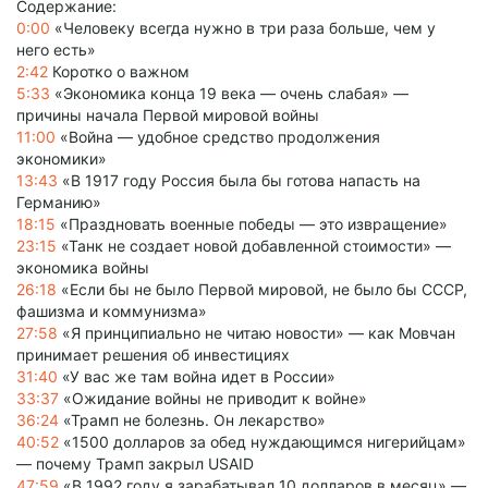
Содержание:
0:00
«Человеку всегда нужно в три раза больше, чем у
него есть»
2:42
Коротко о важном
5:33
«Экономика конца 19 века — очень слабая» —
причины начала Первой мировой войны
11:00
«Война — удобное средство продолжения
экономики»
13:43
«В 1917 году Россия была бы готова напасть на
Германию»
18:15
«Праздновать военные победы — это извращение»
23:15
«Танк не создает новой добавленной стоимости» —
экономика войны
26:18
«Если бы не было Первой мировой, не было бы СССР,
фашизма и коммунизма»
27:58
«Я принципиально не читаю новости» — как Мовчан
принимает решения об инвестициях
31:40
«У вас же там война идет в России»
33:37
«Ожидание войны не приводит к войне»
36:24
«Трамп не болезнь. Он лекарство»
40:52
«1500 долларов за обед нуждающимся нигерийцам»
— почему Трамп закрыл USAID
47:59
«В 1992 году я зарабатывал 10 долларов в месяц» —