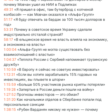
почему Мовчан ушел из НИИ в Подлипках
49:31
«Я пришел в офис, там бутерброд с копченой
колбасой» — как Мовчан оказался в «Альфа-Групп»
51:17
«Я буду отвечать за бардак за 100 тысяч долларов в
год»
53:31
Почему в советское время Украину сделали
индустриально отсталой страной?
58:17
«В ельцинское время не власть влияла на экономику,
а экономика на власть»
1:00:04
«Альфа-Групп не могла существовать без
взаимоотношений с властью»
1:04:37
«Теплота России с Сербией напоминает грузинскую
дружбу»
1:10:59
«В Европу я сейчас не советую инвестировать»
1:12:31
«Если вы хотите зарабатывать 15% годовых на
инвестициях, вы плывете в шторм»
1:15:59
«Больше 50% участников рынка крипты потеряли»
1:19:28
«Запертые в России деньги пошли на войну»
1:27:52
Прогнозы инвесторов — это обман?
1:31:20
Как начальники отделов в Сбербанке попали под
персональные санкции
1:38:15
«Рубен Варданян никому не нужен» — почему