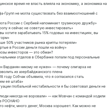
инское время не власть влияла на экономику, а экономика на
а-Групп не могла существовать без взаимоотношений с
ота России с Сербией напоминает грузинскую дружбу»
ропу я сейчас не советую инвестировать»
вы хотите зарабатывать 15% годовых на инвестициях, вы
торм»
ше 50% участников рынка крипты потеряли»
ртые в России деньги пошли на войну»
озы инвесторов — это обман?
ачальники отделов в Сбербанке попали под персональные
н Варданян никому не нужен» — почему олигарха не
зволить из азербайджанского плена
18 году Собчак объявила, что я согласился стать
ем её штаба»
туации глобальной нестабильности я бы советовал деньги не
юди никогда не воровали» — как Мовчан с командой ходили
 в РОСНАНО
о нефти, много денег, Москва хорошеет. Как можно не