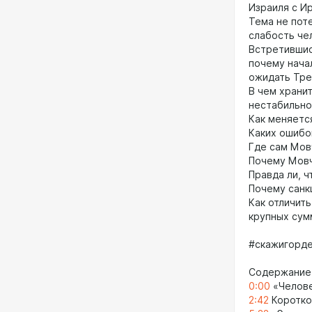
Израиля с Ир
Тема не пот
слабость че
Встретившись
почему нача
ожидать Тре
В чем хранит
нестабильно
Как меняетс
Каких ошибо
Где сам Мов
Почему Мовч
Правда ли, ч
Почему санк
Как отличить
крупных сум
#скажигорд
Содержание
0:00
«Челове
2:42
Коротко