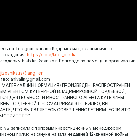
есь на Telegram-канал «Кедр.медиа», независимого
ого издания:
https://t.me/kedr_media
годарим Klub književnika в Белграде за помощь в организации
njizevnika.rs/?lang=en
во: anlyalin@gmail.com
МАТЕРИАЛ (ИНФОРМАЦИЯ) ПРОИЗВЕДЕН, РАСПРОСТРАНЕН
ЫМ АГЕНТОМ КАТЕРИНОЙ ВЛАДИМИРОВНОЙ ГОРДЕЕВОЙ,
ТСЯ ДЕЯТЕЛЬНОСТИ ИНОСТРАННОГО АГЕНТА КАТЕРИНЫ
НЫ ГОРДЕЕВОЙ ПРОСМАТРИВАЯ ЭТО ВИДЕО, ВЫ
ЕТЕ, ЧТО ВЫ ЯВЛЯЕТЕСЬ СОВЕРШЕННОЛЕТНИМ. ЕСЛИ ЭТО
СМОТРИТЕ ЕГО.
ю мы записали с топовым инвестиционным менеджером
чаном прямо накануне начала недавней 12-дневной войны