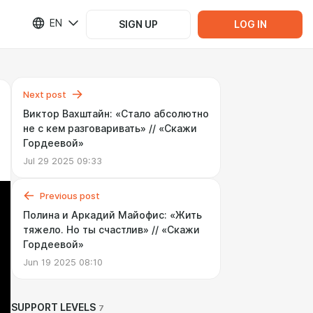
EN
SIGN UP
LOG IN
Next post
Виктор Вахштайн: «Стало абсолютно
не с кем разговаривать» // «Скажи
Гордеевой»
Jul 29 2025 09:33
Previous post
Полина и Аркадий Майофис: «Жить
тяжело. Но ты счастлив» // «Скажи
Гордеевой»
Jun 19 2025 08:10
SUPPORT LEVELS
7