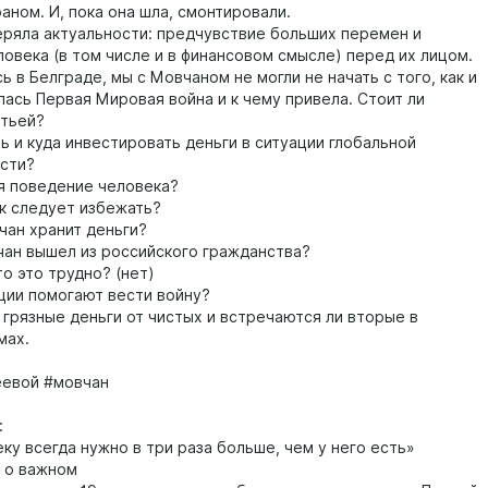
аном. И, пока она шла, смонтировали.
еряла актуальности: предчувствие больших перемен и
ловека (в том числе и в финансовом смысле) перед их лицом.
 в Белграде, мы с Мовчаном не могли не начать с того, как и
лась Первая Мировая война и к чему привела. Стоит ли
тьей?
ь и куда инвестировать деньги в ситуации глобальной
сти?
я поведение человека?
к следует избежать?
чан хранит деньги?
ан вышел из российского гражданства?
то это трудно? (нет)
ции помогают вести войну?
 грязные деньги от чистых и встречаются ли вторые в
мах.
еевой #мовчан
:
ку всегда нужно в три раза больше, чем у него есть»
 о важном