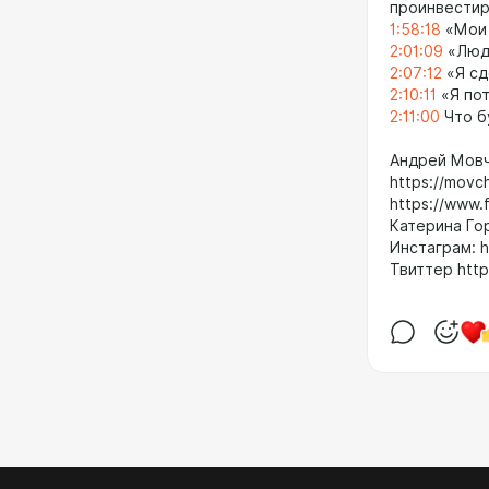
проинвестир
1:58:18
«Мои 
2:01:09
«Люди
2:07:12
«Я сд
2:10:11
«Я пот
2:11:00
Что б
Андрей Мов
https://movc
https://www.
Катерина Гор
Инстаграм: h
Твиттер http