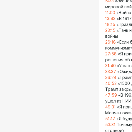
5:33
«Эконом
мировой во
11:00
«Война
13:43
«В 1917
18:15
«Празд
23:15
«Танк н
войны
26:18
«Если б
коммунизма
27:58
«Я при
решения об 
31:40
«У вас 
33:37
«Ожида
36:24
«Трамп
40:52
«1500 
Трамп закры
47:59
«В 199
ушел из НИИ
49:31
«Я приш
Мовчан оказ
51:17
«Я буду
53:31
Почему 
страной?