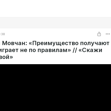
6:38
 Мовчан: «Преимущество получают
 играет не по правилам» // «Скажи
вой»