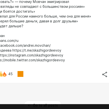
овать?» — почему Мовчан эмигрировал
взгляды не совпадают с большинством россиян»
 боятся достигать»
елал для России намного больше, чем она для меня»
ерял большие деньги, давая в долг друзьям»
удет дальше?
чан
hans.com/ru
facebook.com/andrei.movchan/
деева https://t.me/skazhigordeevoy
ttps://instagram.com/skazhigordeevoy
s://mobile.twitter.com/skazhigordeevoy
45
Go to all posts