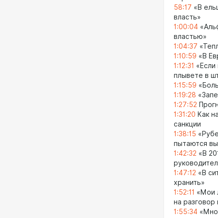
58:17
«В ельц
власть»
1:00:04
«Альф
властью»
1:04:37
«Тепл
1:10:59
«В Ев
1:12:31
«Если 
плывете в ш
1:15:59
«Боль
1:19:28
«Запе
1:27:52
Прогн
1:31:20
Как н
санкции
1:38:15
«Рубе
пытаются вы
1:42:32
«В 20
руководител
1:47:12
«В си
хранить»
1:52:11
«Мои л
на разговор
1:55:34
«Мног