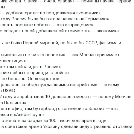
ика конца 19 века — очень слабая» — причины начала Первой
йны
 — удобное средство продолжения экономики»
 году Россия была бы готова напасть на Германию»
новать военные победы — это извращение»
е создает новой добавленной стоимости» — экономика
ы не было Первой мировой, не было бы СССР, фашизма и
»
нципиально не читаю новости» — как Мовчан принимает
инвестициях
же там война идет в России»
ние войны не приводит к войне»
 не болезнь. Он лекарство»
долларов за обед нуждающимся нигерийцам» — почему
л USAID
2 году я зарабатывал 10 долларов в месяц» — почему Мовчан
 в Подлипках
ел в офис, там бутерброд с копченой колбасой» — как
ался в «Альфа-Групп»
 отвечать за бардак за 100 тысяч долларов в год»
в советское время Украину сделали индустриально отсталой