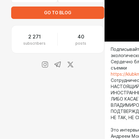
GO TO BLOG
2 271
40
subscribers
posts
Подписывайт
экологическ
Сердечно бла
съемки
https://klubk
Сотрудничест
НАСТОЯЩИЙ 
ИНОСТРАНН
ЛИБО КАСАЕ
ВЛАДИМИРОВ
ПОДТВЕРЖДА
НЕ ТАК, НЕ 
Это интервь
Андреем Мов