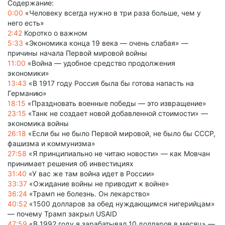
Содержание:
0:00
«Человеку всегда нужно в три раза больше, чем у
него есть»
2:42
Коротко о важном
5:33
«Экономика конца 19 века — очень слабая» —
причины начала Первой мировой войны
11:00
«Война — удобное средство продолжения
экономики»
13:43
«В 1917 году Россия была бы готова напасть на
Германию»
18:15
«Праздновать военные победы — это извращение»
23:15
«Танк не создает новой добавленной стоимости» —
экономика войны
26:18
«Если бы не было Первой мировой, не было бы СССР,
фашизма и коммунизма»
27:58
«Я принципиально не читаю новости» — как Мовчан
принимает решения об инвестициях
31:40
«У вас же там война идет в России»
33:37
«Ожидание войны не приводит к войне»
36:24
«Трамп не болезнь. Он лекарство»
40:52
«1500 долларов за обед нуждающимся нигерийцам»
— почему Трамп закрыл USAID
47:59
«В 1992 году я зарабатывал 10 долларов в месяц» —