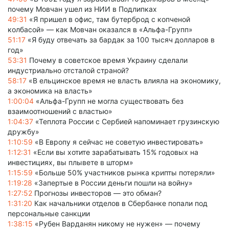
почему Мовчан ушел из НИИ в Подлипках
49:31
«Я пришел в офис, там бутерброд с копченой
колбасой» — как Мовчан оказался в «Альфа-Групп»
51:17
«Я буду отвечать за бардак за 100 тысяч долларов в
год»
53:31
Почему в советское время Украину сделали
индустриально отсталой страной?
58:17
«В ельцинское время не власть влияла на экономику,
а экономика на власть»
1:00:04
«Альфа-Групп не могла существовать без
взаимоотношений с властью»
1:04:37
«Теплота России с Сербией напоминает грузинскую
дружбу»
1:10:59
«В Европу я сейчас не советую инвестировать»
1:12:31
«Если вы хотите зарабатывать 15% годовых на
инвестициях, вы плывете в шторм»
1:15:59
«Больше 50% участников рынка крипты потеряли»
1:19:28
«Запертые в России деньги пошли на войну»
1:27:52
Прогнозы инвесторов — это обман?
1:31:20
Как начальники отделов в Сбербанке попали под
персональные санкции
1:38:15
«Рубен Варданян никому не нужен» — почему