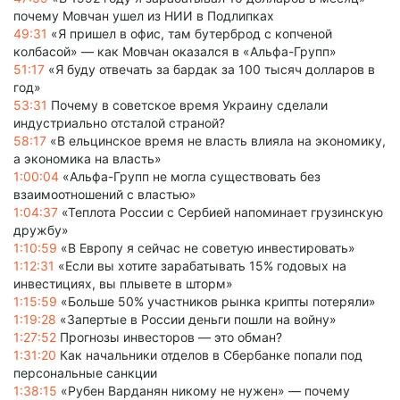
почему Мовчан ушел из НИИ в Подлипках
49:31
«Я пришел в офис, там бутерброд с копченой
колбасой» — как Мовчан оказался в «Альфа-Групп»
51:17
«Я буду отвечать за бардак за 100 тысяч долларов в
год»
53:31
Почему в советское время Украину сделали
индустриально отсталой страной?
58:17
«В ельцинское время не власть влияла на экономику,
а экономика на власть»
1:00:04
«Альфа-Групп не могла существовать без
взаимоотношений с властью»
1:04:37
«Теплота России с Сербией напоминает грузинскую
дружбу»
1:10:59
«В Европу я сейчас не советую инвестировать»
1:12:31
«Если вы хотите зарабатывать 15% годовых на
инвестициях, вы плывете в шторм»
1:15:59
«Больше 50% участников рынка крипты потеряли»
1:19:28
«Запертые в России деньги пошли на войну»
1:27:52
Прогнозы инвесторов — это обман?
1:31:20
Как начальники отделов в Сбербанке попали под
персональные санкции
1:38:15
«Рубен Варданян никому не нужен» — почему