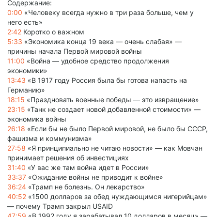
Содержание:
0:00
«Человеку всегда нужно в три раза больше, чем у
него есть»
2:42
Коротко о важном
5:33
«Экономика конца 19 века — очень слабая» —
причины начала Первой мировой войны
11:00
«Война — удобное средство продолжения
экономики»
13:43
«В 1917 году Россия была бы готова напасть на
Германию»
18:15
«Праздновать военные победы — это извращение»
23:15
«Танк не создает новой добавленной стоимости» —
экономика войны
26:18
«Если бы не было Первой мировой, не было бы СССР,
фашизма и коммунизма»
27:58
«Я принципиально не читаю новости» — как Мовчан
принимает решения об инвестициях
31:40
«У вас же там война идет в России»
33:37
«Ожидание войны не приводит к войне»
36:24
«Трамп не болезнь. Он лекарство»
40:52
«1500 долларов за обед нуждающимся нигерийцам»
— почему Трамп закрыл USAID
47:59
«В 1992 году я зарабатывал 10 долларов в месяц» —