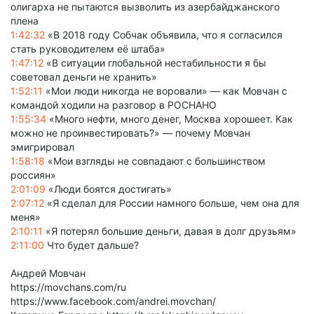
олигарха не пытаются вызволить из азербайджанского
плена
1:42:32
«В 2018 году Собчак объявила, что я согласился
стать руководителем её штаба»
1:47:12
«В ситуации глобальной нестабильности я бы
советовал деньги не хранить»
1:52:11
«Мои люди никогда не воровали» — как Мовчан с
командой ходили на разговор в РОСНАНО
1:55:34
«Много нефти, много денег, Москва хорошеет. Как
можно не проинвестировать?» — почему Мовчан
эмигрировал
1:58:18
«Мои взгляды не совпадают с большинством
россиян»
2:01:09
«Люди боятся достигать»
2:07:12
«Я сделал для России намного больше, чем она для
меня»
2:10:11
«Я потерял большие деньги, давая в долг друзьям»
2:11:00
Что будет дальше?
Андрей Мовчан
https://movchans.com/ru
https://www.facebook.com/andrei.movchan/