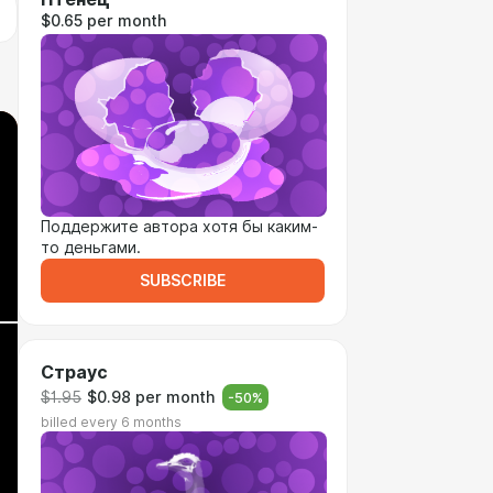
$0.65 per month
Поддержите автора хотя бы каким-
то деньгами.
SUBSCRIBE
Страус
$1.95
$0.98 per month
-
50
%
billed every 6 months