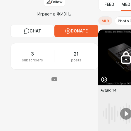
Follow
FEED
MED
Играет в ЖИЗНЬ
All
9
Photo
CHAT
DONATE
3
21
subscribers
posts
Аудио 14