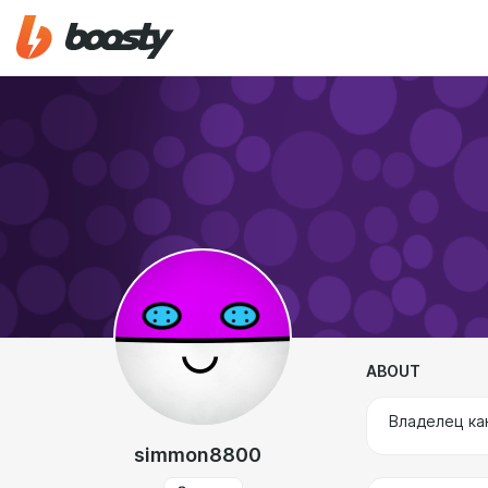
ABOUT
Владелец ка
simmon8800