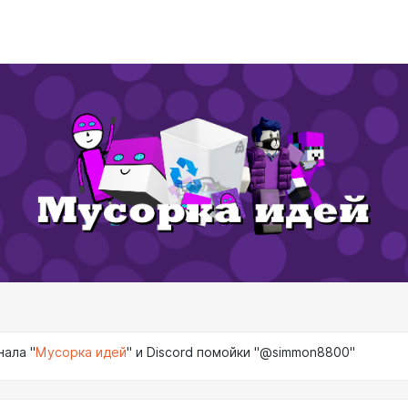
нала "
Мусорка идей
" и Discord помойки "@simmon8800"