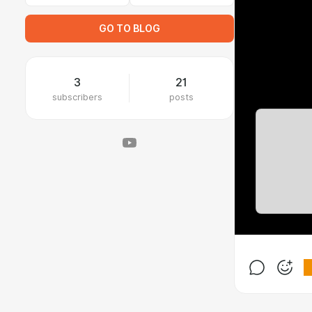
GO TO BLOG
3
21
subscribers
posts