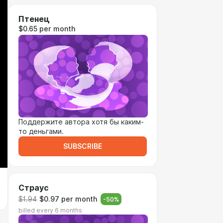
Птенец
$0.65 per month
Поддержите автора хотя бы каким-
то деньгами.
SUBSCRIBE
Страус
$1.94
$0.97 per month
-
50
%
billed every 6 months