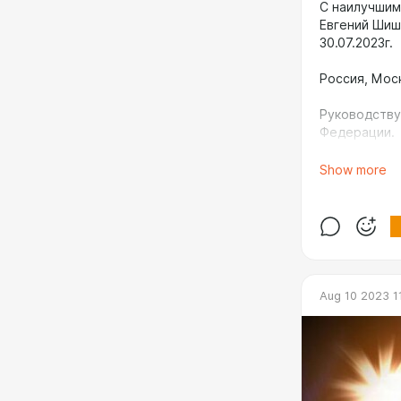
С наилучшим
Евгений Шиш
30.07.2023г.
Россия, Моск
Руководству
Федерации.
Предлагаю В
Show more
экологическ
«Всероссийс
донести инф
возглавляем
Формы и мет
исходя из т
Aug 10 2023 1