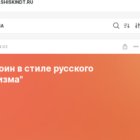
SHISKINDT.RU
IA
4:03
оин в стиле русского
изма"