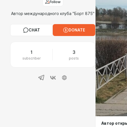
Follow
Автор международного клуба "Борт 875"
CHAT
DONATE
1
3
subscriber
posts
Автор откр