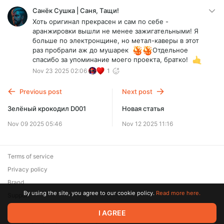
Санёк Сушка | Саня, Тащи!
Хоть оригинал прекрасен и сам по себе -
аранжировки вышли не менее зажигательными! Я
больше по электронщине, но метал-каверы в этот
раз пробрали аж до мушарек
Отдельное
спасибо за упоминание моего проекта, братко!
Nov 23 2025 02:06
1
Previous post
Next post
Зелёный крокодил D001
Новая статья
Nov 09 2025 05:46
Nov 12 2025 11:16
Terms of service
Privacy policy
Brand
By using the site, you agree to our cookie policy.
Read more here.
Support
© 2026 Zaya Solutions Limited. All rights reserved. All trademarks
I AGREE
are the property of their respective owners.