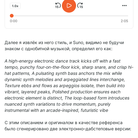
1.0x
0:00
2:05
Далее я извлёк из него стиль, и Suno, видимо не будучи
знаком с однобитной музыкой, определил его как:
A high-energy electronic dance track kicks off with a fast
tempo, punchy four-on-the-floor kick, sharp snare, and crisp hi-
hat patterns, A pulsating synth bass anchors the mix while
dynamic synth melodies and arpeggiated lines interchange,
Texture ebbs and flows as arpeggios isolate, then build into
vibrant, layered peaks, Polished production ensures each
electronic element is distinct, The loop-based form introduces
nuanced synth variations to drive momentum, purely
instrumental with an arcade-inspired, futuristic vibe
С этим описанием и оригиналом в качестве референса
было сгенерировано две электронно–дабстеповые версии: