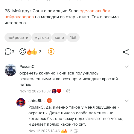
PS. Мой друг Саня с помощью Suno
сделал альбом
нейрокаверов
на мелодии из старых игр. Тоже весьма
интересно.
нейросети
музыка
suno
1bit
3
3
РоманC
охренеть конечно ) они все получились
великолепными и во всех прям исходник красной
нитью
Nov 12 2025 18:37
1
shiru8bit
РоманC, да, именно такое у меня ощущение -
охренеть. Даже ничего особо поменять не
хотелось бы, оно сразу подхватывает всё чётко,
и делает прямо какой-то хит.
Nov 12 2025 18:46
2