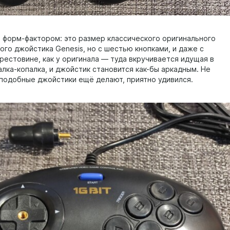
, форм-фактором: это размер классического оригинального
ого джойстика Genesis, но с шестью кнопками, и даже с
рестовине, как у оригинала — туда вкручивается идущая в
алка-копалка, и джойстик становится как-бы аркадным. Не
 подобные джойстики ещё делают, приятно удивился.