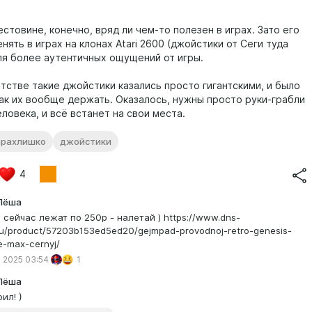
естовине, конечно, вряд ли чем-то полезен в играх. Зато его
ять в играх на клонах Atari 2600 (джойстики от Сеги туда
ля более аутентичных ощущений от игры.
етстве такие джойстики казались просто гигантскими, и было
как их вообще держать. Оказалось, нужны просто руки-грабли
ловека, и всё встанет на свои места.
арахлишко
джойстики
4
Лёша
 сейчас лежат по 250р - налетай ) https://www.dns-
ru/product/57203b153ed5ed20/gejmpad-provodnoj-retro-genesis-
e-max-cernyj/
 2025 03:54
1
Лёша
рил! )