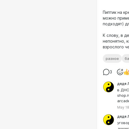
Пиптик на кр
можно примен
подходят) д
К слову, в д
непонятно, 
взрослого че
разное
б
3
дядя 
в ДНС
shop.
arcad
May 18
дядя 
угово