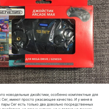
 что новодельные джойстики, особенно комплектные для
 Сег, имеют просто ужасающее качество. И у меня в
з пары Сег есть только два довольно посредственных