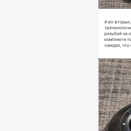
А во-вторых
трёхкнопочн
резьбой на к
комплекте п
ожидал, что