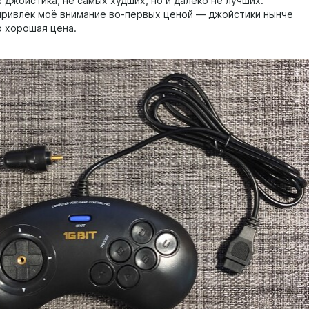
 джойстика, не самых худших, но и далеко не лучших.
привлёк моё внимание во-первых ценой — джойстики нынче
о хорошая цена.