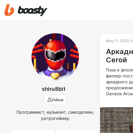
May 11 2025 0
Аркадн
Сегой
Пока я (впо
филлер-пост
аркадного д
предложение
shiru8bit
Genesis Arca
Follow
Программист, музыкант, самоделкин,
ретрогеймер