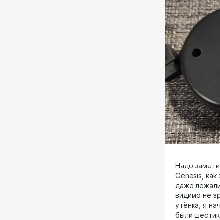
Надо замети
Genesis, ка
даже лежали 
видимо не з
утёнка, я на
были шестик