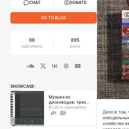
CHAT
DONATE
GO TO BLOG
88
895
subscribers
posts
SHOWCASE
1
Музыка из
дисководов: трек
$1.28 or subscription
#3
Дело в том,
1
1
новодельных
хозяйстве и