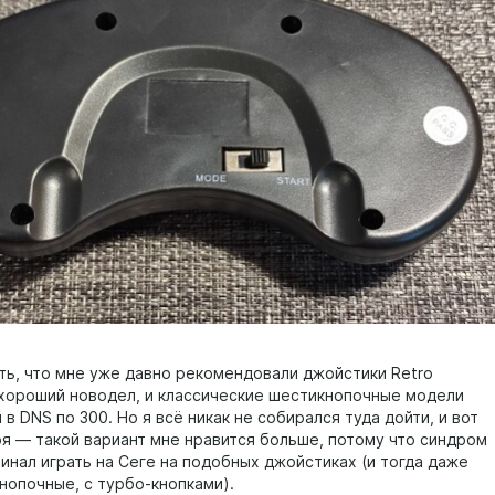
ть, что мне уже давно рекомендовали джойстики Retro
к хороший новодел, и классические шестикнопочные модели
в DNS по 300. Но я всё никак не собирался туда дойти, и вот
ря — такой вариант мне нравится больше, потому что синдром
чинал играть на Сеге на подобных джойстиках (и тогда даже
нопочные, с турбо-кнопками).