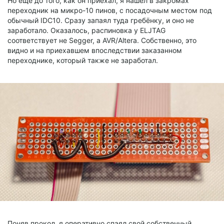
Но ещё до того, как он приехал, я нашёл в закромах
переходник на микро-10 пинов, с посадочным местом под
обычный IDC10. Сразу запаял туда гребёнку, и оно не
заработало. Оказалось, распиновка у ELJTAG
соответствует не Segger, а AVR/Altera. Собственно, это
видно и на приехавшем впоследствии заказанном
переходнике, который также не заработал.
Поняв прокол, я оперативно спаял свой собственный