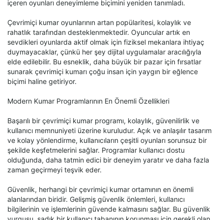
içeren oyunları deneyimleme biçimini yeniden tanımladı.
Çevrimiçi kumar oyunlarının artan popülaritesi, kolaylık ve
rahatlık tarafından desteklenmektedir. Oyuncular artık en
sevdikleri oyunlarda aktif olmak için fiziksel mekanlara ihtiyaç
duymayacaklar, çünkü her şey dijital uygulamalar aracılığıyla
elde edilebilir. Bu esneklik, daha büyük bir pazar için fırsatlar
sunarak çevrimiçi kumarı çoğu insan için yaygın bir eğlence
biçimi haline getiriyor.
Modern Kumar Programlarının En Önemli Özellikleri
Başarılı bir çevrimiçi kumar programı, kolaylık, güvenilirlik ve
kullanıcı memnuniyeti üzerine kuruludur. Açık ve anlaşılır tasarım
ve kolay yönlendirme, kullanıcıların çeşitli oyunları sorunsuz bir
şekilde keşfetmelerini sağlar. Programlar kullanıcı dostu
olduğunda, daha tatmin edici bir deneyim yaratır ve daha fazla
zaman geçirmeyi teşvik eder.
Güvenlik, herhangi bir çevrimiçi kumar ortamının en önemli
alanlarından biridir. Gelişmiş güvenlik önlemleri, kullanıcı
bilgilerinin ve işlemlerinin güvende kalmasını sağlar. Bu güvenlik
vurgusu, sadık bir kullanıcı tabanının korunması için gerekli olan