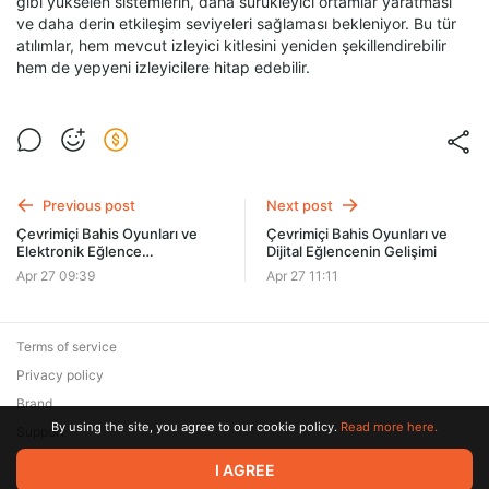
gibi yükselen sistemlerin, daha sürükleyici ortamlar yaratması
ve daha derin etkileşim seviyeleri sağlaması bekleniyor. Bu tür
atılımlar, hem mevcut izleyici kitlesini yeniden şekillendirebilir
hem de yepyeni izleyicilere hitap edebilir.
Previous post
Next post
Çevrimiçi Bahis Oyunları ve
Çevrimiçi Bahis Oyunları ve
Elektronik Eğlence
Dijital Eğlencenin Gelişimi
Sektörünün Büyümesi
Apr 27 09:39
Apr 27 11:11
Terms of service
Privacy policy
Brand
By using the site, you agree to our cookie policy.
Read more here.
Support
© 2026 Zaya Solutions Limited. All rights reserved. All trademarks
I AGREE
are the property of their respective owners.