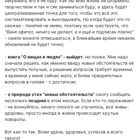
закрывать его я не буду. Как бы мою жизнь ни штормило,
творчеством я так и сяк заниматься буду, а здесь будет
централизованная точка для того, чтобы это всё это
систематизировать и выкладывать. Но когда будет что-то
свежее - понятия не имею, поэтому если чувствуете, что
"Ваня офигел, ничего не делает, а я ещё и подписан платно"
- смело можете отписываться, в ближайшее время никаких
обновлений не будет точно;
-
книга "О вещах и людях" - выйдет
, но позже. Мне надо
сначала решить, как именно ввиду новых обстоятельств её
выпустить получше, а решение вопросов требует времени,
а времени у меня сейчас мало, и более приоритетных
вопросов в голове - с достатком;
-
о природе этих "новых обстоятельств"
смогу сообщить
несколько
позднее
в этом месяце. Если кто-то переживает
- не волнуйтесь,
ничего плохого не случилось, все живы-
здоровы
, просто иногда в жизни происходят крутые
повороты.
Вот как-то так. Всем удачи, здоровья, успехов и всего
такого!