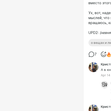
вместо этого
Ух, вот, на
мыслей, что 
вращаюсь, к
UPD2:
(невня
о вещах и л
7
Крист
А в к
Apr 14
Крист