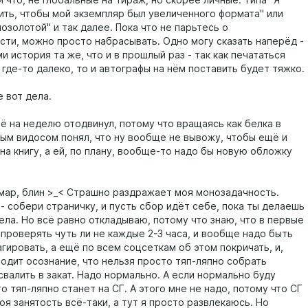
 что, не глобальные на тираж, но скорее личные. Типа "Я
тить, чтобы мой экземпляр был увеличенного формата" или
озолотой" и так далее. Пока что не парьтесь о
сти, можно просто набрасывать. Одно могу сказать наперёд -
и история та же, что и в прошлый раз - так как печататься
где-то далеко, то и автографы на нём поставить будет тяжко.
 вот дела.
ё на неделю отодвинул, потому что вращаясь как белка в
вым видосом понял, что ну вообще не вывожу, чтобы ещё и
на книгу, а ей, по плану, вообще-то надо бы новую обложку
ар, блин >_< Страшно раздражает моя монозадачность.
- собери страничку, и пусть сбор идёт себе, пока ты делаешь
ела. Но всё равно откладываю, потому что знаю, что в первые
 проверять чуть ли не каждые 2-3 часа, и вообще надо быть
гировать, а ещё по всем соцсеткам об этом покричать, и,
ходит осознание, что нельзя просто тяп-ляпно собрать
свалить в закат. Надо нормально. А если нормально буду
то тяп-ляпно станет на СГ. А этого мне не надо, потому что СГ
оя занятость всё-таки, а тут я просто развлекаюсь. Но