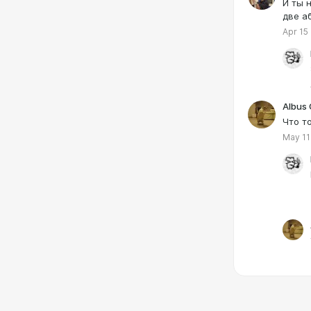
И ты 
две а
Apr 15
Albus
Что т
May 11