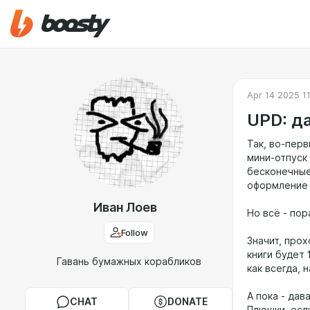
Apr 14 2025 1
UPD: д
Так, во-перв
мини-отпуск
бесконечные
оформление 
Иван Лоев
Но всё - пор
Follow
Значит, про
книги будет 
Гавань бумажных корабликов
как всегда, 
А пока - да
CHAT
DONATE