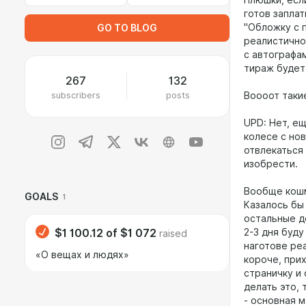
Плюшки, если
готов запла
"Обложку с п
GO TO BLOG
реалистично
с автографам
тираж будет 
267
132
subscribers
posts
Воооот такие
UPD: Нет, ещ
колесе с но
отвлекаться 
изобрести.
Вообще кошм
GOALS
1
Казалось бы 
остальные д
$1 100.12
of
$1 072
2-3 дня буду
raised
наготове реа
«О вещах и людях»
короче, при
страничку и 
делать это, 
- основная м