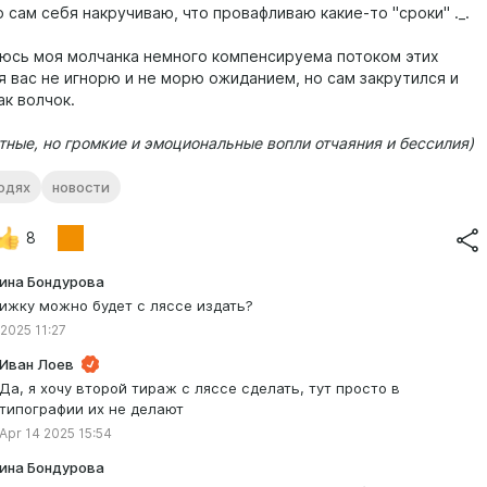
 сам себя накручиваю, что провафливаю какие-то "сроки" ._.
деюсь моя молчанка немного компенсируема потоком этих
я вас не игнорю и не морю ожиданием, но сам закрутился и
ак волчок.
тные, но громкие и эмоциональные вопли отчаяния и бессилия)
юдях
новости
8
ина Бондурова
нижку можно будет с ляссе издать?
 2025 11:27
Иван Лоев
Да, я хочу второй тираж с ляссе сделать, тут просто в
типографии их не делают
Apr 14 2025 15:54
ина Бондурова