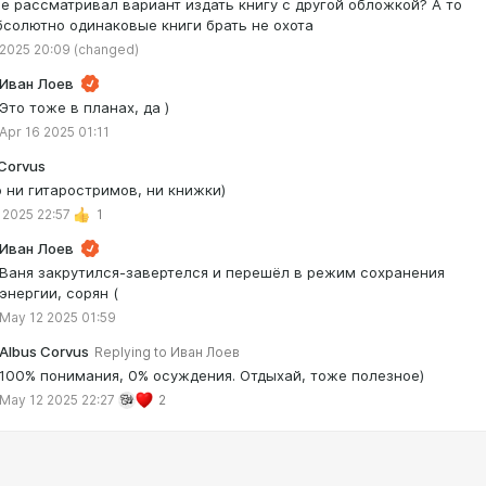
не рассматривал вариант издать книгу с другой обложкой? А то
бсолютно одинаковые книги брать не охота
 2025 20:09
(changed)
Иван Лоев
Это тоже в планах, да )
Apr 16 2025 01:11
 Corvus
о ни гитаростримов, ни книжки)
 2025 22:57
1
Иван Лоев
Ваня закрутился-завертелся и перешёл в режим сохранения
энергии, сорян (
May 12 2025 01:59
Albus Corvus
Replying to
Иван Лоев
100% понимания, 0% осуждения. Отдыхай, тоже полезное)
May 12 2025 22:27
2