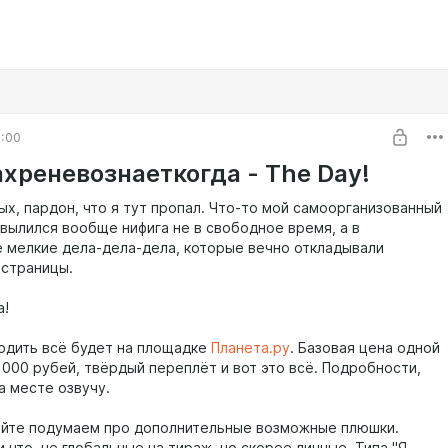
1:00
ахреневознаеткогда - The Day!
ых, пардон, что я тут пропал. Что-то мой самоорганизованный
 вылился вообще нифига не в свободное время, а в
 мелкие дела-дела-дела, которые вечно откладывали
страницы.
а!
ходить всё будет на площадке
Планета.ру
. Базовая цена одной
1000 рубей, твёрдый переплёт и вот это всё. Подробности,
на месте озвучу.
вайте подумаем про дополнительные возможные плюшки.