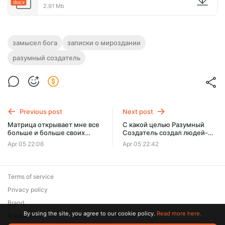
docx
2.91 Mb
замысел бога
записки о мироздании
разумный создатель
Previous post
Next post
Матрица открывает мне все
С какой целью Разумный
больше и больше своих
Создатель создал людей-
тайн.
биороботов на Земле.
Apr 05 22:06
Apr 05 22:42
Мнение ученых, их
мировоззрение и список
ученых.
Terms of service
Privacy policy
Brand
By using the site, you agree to our cookie policy.
Read more here.
Support