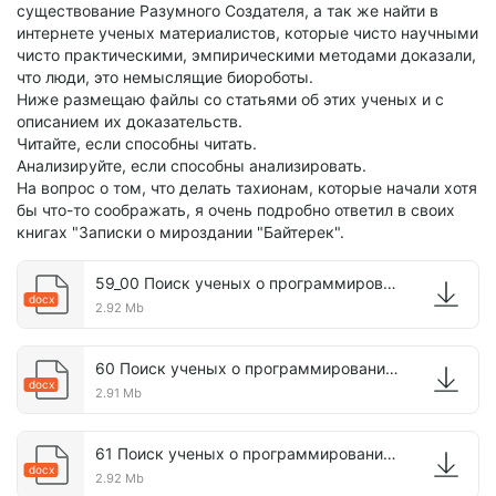
существование Разумного Создателя, а так же найти в
интернете ученых материалистов, которые чисто научными
чисто практическими, эмпирическими методами доказали,
что люди, это немыслящие биороботы.
Ниже размещаю файлы со статьями об этих ученых и с
описанием их доказательств.
Читайте, если способны читать.
Анализируйте, если способны анализировать.
На вопрос о том, что делать тахионам, которые начали хотя
бы что-то соображать, я очень подробно ответил в своих
книгах "Записки о мироздании "Байтерек".
59_00 Поиск ученых о программировании мысли.docx
docx
2.92 Mb
60 Поиск ученых о программировании сознания.docx
docx
2.91 Mb
61 Поиск ученых о программировании жизни.docx
docx
2.92 Mb