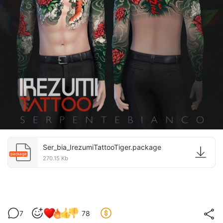
Ser_bia_IrezumiTattooTiger.package
package
270.15 Kb
7
78