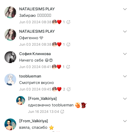
NATALIESIMS PLAY
Забираю ❤️‍🔥❤️‍🔥❤️‍🔥
Jun 03 2024 08:38
1
NATALIESIMS PLAY
Офигенно 🩵
Jun 03 2024 08:38
1
София Клинкова
Ничего себе 😃😍
Jun 03 2024 08:41
1
tooblueman
Смотрится вкусно
Jun 03 2024 09:45
2
[From_Valkiriya]
однозначно tooblueman
Jun 16 2024 13:04
[From_Valkiriya]
взяла, спасибо