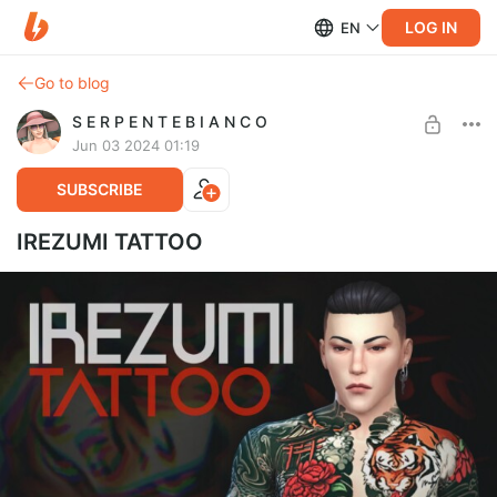
LOG IN
EN
Go to blog
S E R P E N T E B I A N C O
Jun 03 2024 01:19
SUBSCRIBE
IREZUMI TATTOO