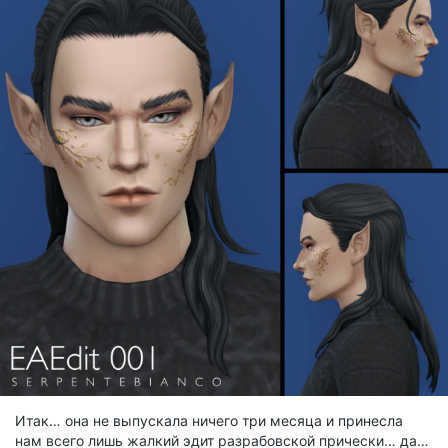
package
7.40 Mb
Ser_bia_EAEdit003_M.package
package
7.40 Mb
Итак… она не выпускала ничего три месяца и принесла
нам всего лишь жалкий эдит разрабовской прически… да…