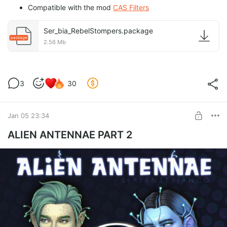
Compatible with the mod
CAS Filters
Ser_bia_RebelStompers.package
package
2.56 Mb
3
30
Jan 05 23:34
ALIEN ANTENNAE PART 2