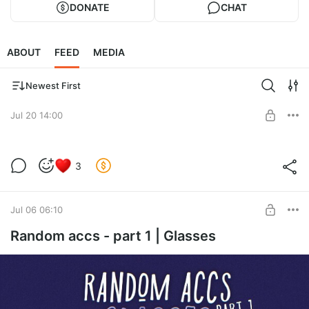
DONATE
CHAT
ABOUT
FEED
MEDIA
Newest First
Jul 20 14:00
LINKED EARBUDS
3
Level required:
Изысканный фруктовый торт
Jul 06 06:10
SUBSCRIBE
Random accs - part 1 | Glasses