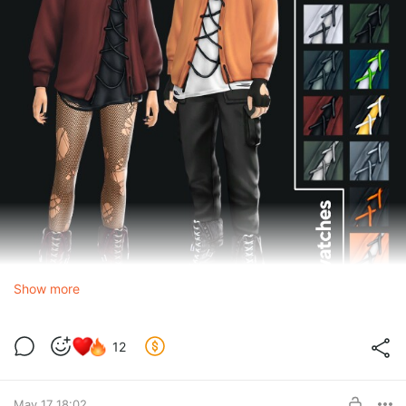
Show more
12
Ser_bia_URBAN_LaceUpSwetshirt_F.package
package
3.52 Mb
May 17 18:02