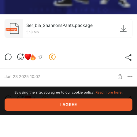
Ser_bia_ShannonsPants.package
package
5.18 Mb
17
Jun 23 2025 10:07
Обновление!
By using the site, you agree to our cookie policy.
Read more here.
1
Level required:
I AGREE
Изысканный фруктовый торт
SUBSCRIBE
Jun 12 2025 20:35
ТРАФАРЕТЫ И ШТАМПЫ ДЛЯ БРОВЕЙ