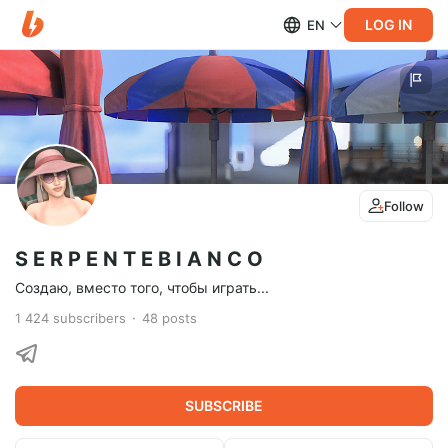
LOG IN
EN
Follow
S E R P E N T E B I A N C O
Создаю, вместо того, чтобы играть...
1 424
subscribers
48
posts
SUBSCRIBE