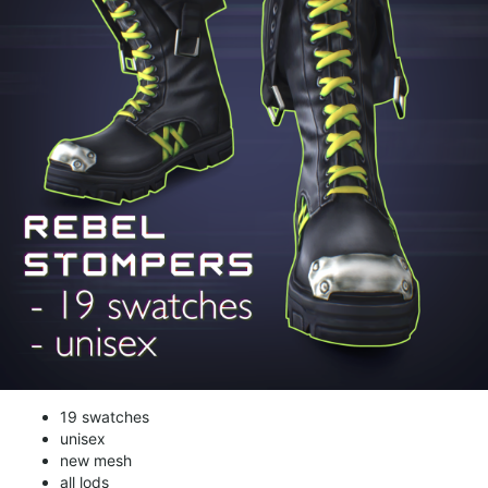
19 swatches
unisex
new mesh
all lods