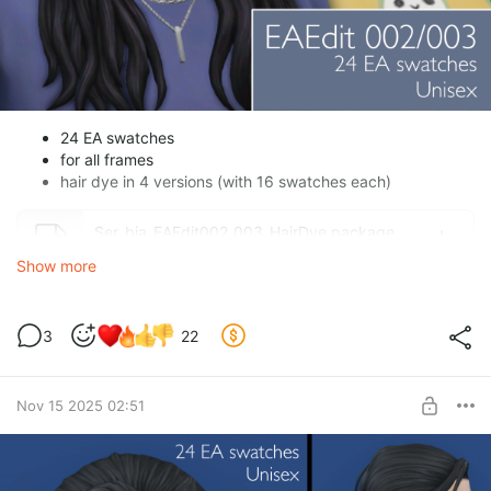
24 EA swatches
for all frames
hair dye in 4 versions (with 16 swatches each)
Ser_bia_EAEdit002_003_HairDye.package
package
37.44 Mb
Show more
Ser_bia_EAEdit002_F.package
package
3
22
6.97 Mb
Ser_bia_EAEdit002_M.package
Nov 15 2025 02:51
package
6.94 Mb
Ser_bia_EAEdit003_F.package