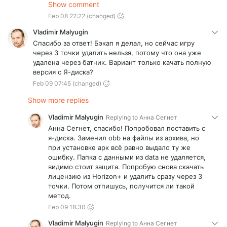
Скопируйте из архива файлы в кеш на шлем и
Show comment
установите apk, ошибки не будет. Или можете
Feb 08 22:22
(changed)
воспользоваться архивом с полной версией
игры:
Vladimir Malyugin
https://disk.yandex.ru/d/jQxZspurAmGHsw
Спасибо за ответ! Бэкап я делал, но сейчас игру
пароль eU62ZLdTBUiA4hHbLbpOiqE9fNmvP1Yo
через 3 точки удалить нельзя, потому что она уже
(её ставите только удалив полностью игру со
удалена через батник. Вариант только качать полную
шлема)
версия с Я-диска?
Feb 09 07:45
(changed)
Show more replies
Vladimir Malyugin
Replying to
Анна Сегнет
Анна Сегнет, спасибо! Попробовал поставить с
я-диска. Заменил obb на файлы из архива, но
при установке арк всё равно выдало ту же
ошибку. Папка с данными из data не удаляется,
видимо стоит защита. Попробую снова скачать
лицензию из Horizon+ и удалить сразу через 3
точки. Потом отпишусь, получится ли такой
метод.
Feb 09 18:30
Vladimir Malyugin
Replying to
Анна Сегнет