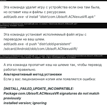
Эта команда удалит игру с устройства если она там была,
но оставит кеш и файлы с ресурсами.
adb\adb.exe -d install "distr\com.Ubisoft.ACNexusVR.apk"
Эта команда установит исполняемый файл игры с
переводом на ваш шлем.
adb\adb.exe -d push "distr\obb\persistent"
/sdcard/Android/obb/com.Ubisoft.ACNexusVR/
А эта команда пропатчит кеш на шлеме так, чтобы перевод
работал правильно.
Альтернативный метод установки
Если у вас лицензионная копия или появляется ошибка:
[INSTALL_FAILED_UPDATE_INCOMPATIBLE:
Package com.Ubisoft.ACNexusVR signatures do not match
previously
installed version; ignoring