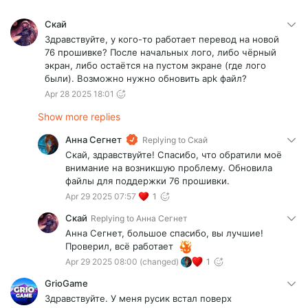
Скай
Здравствуйте, у кого-то работает перевод на новой
76 прошивке? После начальных лого, либо чёрный
экран, либо остаётся на пустом экране (где лого
были). Возможно нужно обновить apk файл?
Apr 28 2025 18:01
Show more replies
Анна Сегнет
Replying to
Скай
Скай, здравствуйте! Спасибо, что обратили моё
внимание на возникшую проблему. Обновила
файлы для поддержки 76 прошивки.
Apr 29 2025 07:57
1
Скай
Replying to
Анна Сегнет
Анна Сегнет, большое спасибо, вы лучшие!
Проверил, всё работает
Apr 29 2025 08:00
(changed)
1
GrioGame
Здравствуйте. У меня русик встал поверх