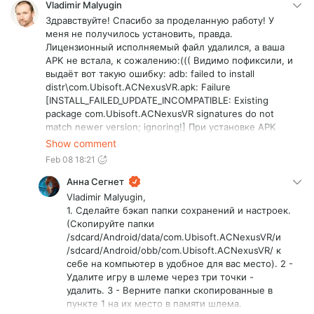
Vladimir Malyugin
Здравствуйте! Спасибо за проделанную работу! У
меня не получилось установить, правда.
Лицензионный исполняемый файл удалился, а ваша
APK не встала, к сожалению:((( Видимо пофиксили, и
выдаёт вот такую ошибку: adb: failed to install
distr\com.Ubisoft.ACNexusVR.apk: Failure
[INSTALL_FAILED_UPDATE_INCOMPATIBLE: Existing
package com.Ubisoft.ACNexusVR signatures do not
match newer version; ignoring!] При установке APK
через SideQuest - то же самое... Версия прошивки
Show comment
шлема у меня 83.0. Есть ли вариант исправить или
Feb 08 18:21
теперь уже не получится?
Анна Сегнет
Vladimir Malyugin,
1. Сделайте бэкап папки сохранений и настроек.
(Скопируйте папки
/sdcard/Android/data/com.Ubisoft.ACNexusVR/и
/sdcard/Android/obb/com.Ubisoft.ACNexusVR/ к
себе на компьютер в удобное для вас место). 2 -
Удалите игру в шлеме через три точки -
удалить. 3 - Верните папки скопированные в
пункте 1 на их место в памяти шлема.