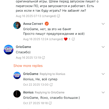
оригинальной игры. Шлем перед запуском пишет о
пиратском ПО, игра запускается и работает. Есть
риск если я так буду играть? Не забанят ли?
Aug 16 2025 07:13
(changed)
Анна Сегнет
GrioGame, нет, за это не банят
Просто пишут предупреждение и всё)
Aug 16 2025 12:24
(changed)
1
GrioGame
Спасибо)
Aug 16 2025 13:19
Show more replies
GrioGame
Replying to
ilionius
ilionius, Не, всё супер
Oct 22 2025 13:00
ilionius
Replying to
GrioGame
GrioGame, Ясно, спасибо большое:)
Oct 27 2025 18:18