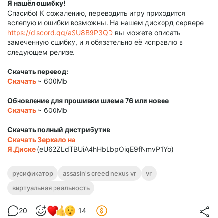
Я нашёл ошибку!
Спасибо) К сожалению, переводить игру приходится
вслепую и ошибки возможны. На нашем дискорд сервере
https://discord.gg/aSU8B9P3QD
вы можете описать
замеченную ошибку, и я обязательно её исправлю в
следующем релизе.
Скачать перевод:
Скачать
~ 600Mb
Обновление для прошивки шлема 76 или новее
Скачать
~ 600Mb
Скачать полный дистрибутив
Скачать
Зеркало на
Я.Диске
(eU62ZLdTBUiA4hHbLbpOiqE9fNmvP1Yo)
русификатор
assasin's creed nexus vr
vr
виртуальная реальность
20
14