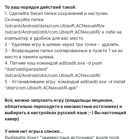
То ваш порядок действий такой:
1. Сделайте бэкап папки сохранений и настроек.
Скопируйте папки
/sdcard/Android/data/com.Ubisoft.ACNexusVR/и
/sdcard/Android/obb/com.Ubisoft.ACNexusVR/ к себе на
компьютер в удобное для вас место.
2 - Удаляем игру в шлеме через три точки - удалить.
3 - Возвращаем папки скопированные в пункте 1 на их
место в памяти шлема.
4. Патчим кеш командой adb\adb.exe -d push
"distr\obb\persistent"
/sdcard/Android/obb/com.Ubisoft.ACNexusVR/
5 - Устанавливаем игру командой
adb\adb.exe -d install
"distr\com.Ubisoft.ACNexusVR.apk"
Всё, можно запускать игру (владельцы лицензии,
обязательно переходите в неизвестные источники) и
выбирать в настройках русский язык ;-) Вы настоящий
хакер)
У меня нет игры в списке...
Выберите пункт "неизвестные источники" возле поля