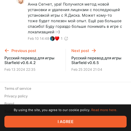
Анна Сегнет, ура! Получился метод новой
установки и удаления лицензии с последующей
установкой игры с Я.Диска. Может кому-то
тоже будет полезен мой опыт. Ещё раз большое
спасибо! Буду гораздо больше понимать в игре с
локализацией :-)
Feb 10 14:48
1
Previous post
Next post
Русский перевод для игры
Русский перевод для игры
Starfield v0.6.4.2
Starfield v0.6.5
Feb 13 2024 22:35
Feb 25 2024 21:04
Terms of service
Privacy policy
Brand
By using the site, you agree to our cookie policy.
Read more here.
Support
© 2026 Zaya Solutions Limited. All rights reserved. All trademarks
I AGREE
are the property of their respective owners.