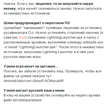
поиска. Если у вас
лицензия, то не запускайте серую
иконку
, игра начнёт скачиваться заново. Нужно запускать
из неизвестных источников.
Шлем предупреждает о пиратском ПО
Цукерберг
"наказывает"
купивших лицензию за установку
русификатора О.о. Нужно установить сторонний лаунчер (я
советую
этот
) скачиваем LightningLauncher.apk в папку с
распакованным архивом, выполняем команду
adb\adb.exe
-d install "LightningLauncher.apk".
После этого в неизвестных
источниках запускаем Lightning Launcher и в нём уже
русскую версию игры.
У меня игра висит на заставке...
Похоже, вы забыли установить кеш. Проверьте, чтобы все
файлы на шлеме лежали тут:
Android/obb/com.Ubisoft.ACNexusVR
У меня мигает русский язык в меню
В кеш на вашем устройстве скопируйте из нашего архива
файл istr\obb\persistent