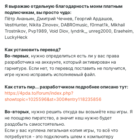
Я выражаю отдельную благодарность моим платным
подписчикам, вы просто чудо:
Пётр Ананьин, Дмитрий Чечнев, Георгий Ардашов,
VestHunter, Nikita Zinovev, DABROmusic, f0rmat1k, Mikhail
Trostnikov, Pvp1989, Void Diov, lyndrik_, unreg2000, Eraeheim,
LuckyHeck
Как установить перевод?
Во-первых
, нужно определиться есть ли у вас права
разработчика на аккаунте, который активирован на
гарнитуре. Если нет, то перевод поставить не получится,
игре нужно исправить исполняемый файл.
Как стать пир... разработчиком подробнее описано тут:
https://4pda.to/forum/index.php?
showtopic=1025596&st=300#entry118235856
Во-вторых
, нужно решить откуда вы возьмёте кеш игры. Я
не поощряю пиратство, а значит кеш нужно будет
раздобыть самостоятельно.
Если у вас куплена легальная копия игры, то всё что
потребуется - это подключить шлем к компьютеру