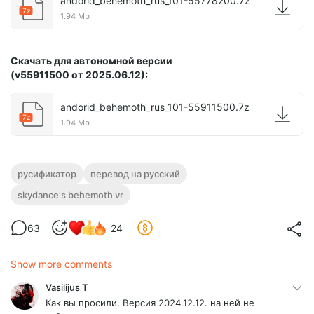
andorid_behemoth_rus_101-55778200.7z
7z
1.94 Mb
Скачать для автономной версии
(v55911500
от
2025.06.12
):
andorid_behemoth_rus_101-55911500.7z
7z
1.94 Mb
русификатор
перевод на русский
skydance's behemoth vr
63
24
Show more comments
Vasilijus T
Как вы просили. Версия 2024.12.12. на ней не