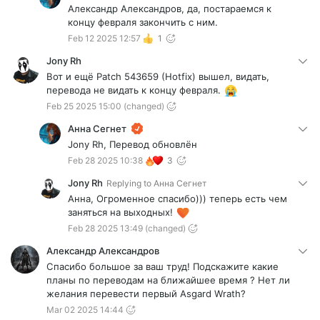
Александр Александров, да, постараемся к
концу февраля закончить с ним.
Feb 12 2025 12:57
1
Jony Rh
Вот и ещё Patch 543659 (Hotfix) вышел, видать,
перевода не видать к концу февраля.
Feb 25 2025 15:00
(changed)
Анна Сегнет
Jony Rh, Перевод обновлён
Feb 28 2025 10:38
3
Jony Rh
Replying to
Анна Сегнет
Анна, Огроменное спасибо))) теперь есть чем
заняться на выходных!
Feb 28 2025 13:49
(changed)
Александр Александров
Спасибо большое за ваш труд! Подскажите какие
планы по переводам на ближайшее время ? Нет ли
желания перевести первый Asgard Wrath?
Mar 02 2025 14:44