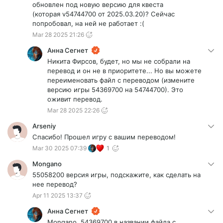
обновлен под новую версию для квеста
(которая v54744700 от 2025.03.20)? Сейчас
попробовал, на ней не работает :(
Mar 28 2025 21:26
Анна Сегнет
Никита Фирсов, будет, но мы не собрали на
перевод и он не в приоритете... Но вы можете
переименовать файл с переводом (измените
версию игры 54369700 на 54744700). Это
оживит перевод.
Mar 28 2025 22:26
Arseniy
Спасибо! Прошел игру с вашим переводом!
Mar 30 2025 07:39
1
Mongano
55058200 версия игры, подскажите, как сделать на
нее перевод?
Apr 11 2025 13:37
Анна Сегнет
Mongano, 54369700 в названии файла с