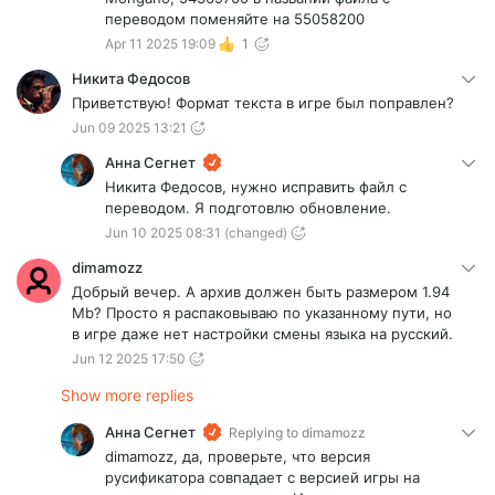
переводом поменяйте на 55058200
Apr 11 2025 19:09
1
Никита Федосов
Приветствую! Формат текста в игре был поправлен?
Jun 09 2025 13:21
Анна Сегнет
Никита Федосов, нужно исправить файл с
переводом. Я подготовлю обновление.
Jun 10 2025 08:31
(changed)
dimamozz
Добрый вечер. А архив должен быть размером 1.94
Mb? Просто я распаковываю по указанному пути, но
в игре даже нет настройки смены языка на русский.
Jun 12 2025 17:50
Show more replies
Анна Сегнет
Replying to
dimamozz
dimamozz, да, проверьте, что версия
русификатора совпадает с версией игры на