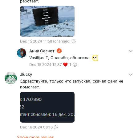
работает.
Dec 15 2024 11:58
(changed)
Анна Сегнет
Vasilijus T, Спасибо, обновила.
Dec 15 2024 12:37
1
Jlucky
Здравствуйте, только что запускал, скачал файл не
помогает.
Dec 16 2024 08:16
Show more replies