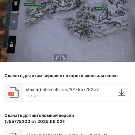
Скачать для стим версии от второго июня или новее
steam_behemoth_rus_101-557782.7z
7z
1.94 Mb
Скачать для автономной версии
(v
55778200
от
2025.06.02
):